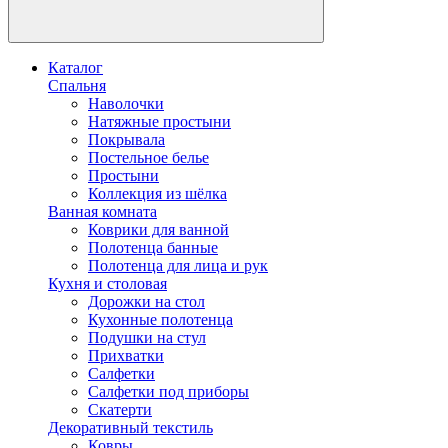
Каталог
Спальня
Наволочки
Натяжные простыни
Покрывала
Постельное белье
Простыни
Коллекция из шёлка
Ванная комната
Коврики для ванной
Полотенца банные
Полотенца для лица и рук
Кухня и столовая
Дорожки на стол
Кухонные полотенца
Подушки на стул
Прихватки
Салфетки
Салфетки под приборы
Скатерти
Декоративный текстиль
Ковры