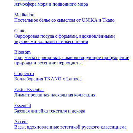
Атмосфера моря и подводного мира
Meditation
Постельное белье со смыслом от UNIKA и Tkano
Canto
Фарфоровая посуда с формами, вдохновлёнными
звуковыми волнами птичьего пения
Blossom
Предметы сервировки, символизирующие пробуждение
природы и весенние первоцветы
Сорренто
Коллаборация TKANO х Lamoda
Easter Essential
Лимитированная пасхальная коллекция
Essential
Базовая линейка текстиля и декора
Accent
Вазы, вдохновленные эстетикой русского классицизма