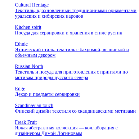
Cultural Heritage
Текстиль, вдохновленный традиционными орнаментами
уральских и сибирских народов
Kitchen spirit
Посуда для сервировки и хранения в стиле рустик
Ethnic
Этнический стиль: текстиль с бахромой, вышивкой и
объемным декором
Russian North
Текстиль и посуда для приготовления с принтами по
мотивам природы русского севера
Edge
Декор и предметы сервировки
Scandinavian touch
Финский дизайн текстиля со скандинавскими мотивами
Freak Fruit
Яркая абстрактная коллекция — коллаборация с
дизайнером Димой Логиновым