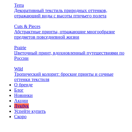
Terra
Декоративный текстиль природных оттенков,
отражающий виды с высоты птичьего полета
Cuts & Pieces
Абстрактные принты, отражающие многообразие
предметов повседневной жизни
Prairie
Цветочный принт, вдохновленный путешествиями по
России
Wild
Тропический колорит: броские принты и сочные
оттенки текстиля
О бренде
Блог
Новинки
Акции
Лукбук
Успейте купить
Скоро