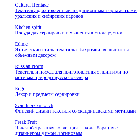
Cultural Heritage
Текстиль, вдохновленный традиционными орнаментами
уральских и сибирских народов
Kitchen spirit
Посуда для сервировки и хранения в стиле рустик
Ethnic
Этнический стиль: текстиль с бахромой, вышивкой и
объемным декором
Russian North
Текстиль и посуда для приготовления с принтами по
мотивам природы русского севера
Edge
Декор и предметы сервировки
Scandinavian touch
Финский дизайн текстиля со скандинавскими мотивами
Freak Fruit
Яркая абстрактная коллекция — коллаборация с
дизайнером Димой Логиновым