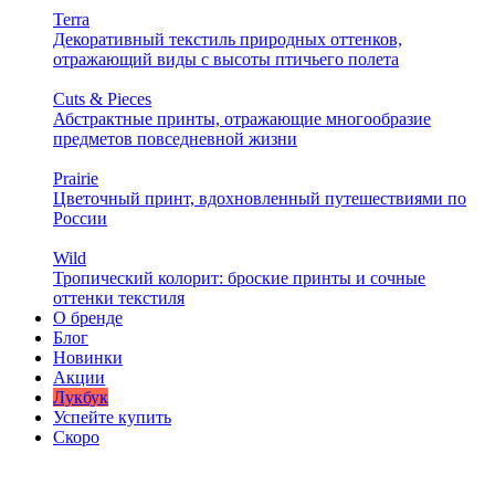
Terra
Декоративный текстиль природных оттенков,
отражающий виды с высоты птичьего полета
Cuts & Pieces
Абстрактные принты, отражающие многообразие
предметов повседневной жизни
Prairie
Цветочный принт, вдохновленный путешествиями по
России
Wild
Тропический колорит: броские принты и сочные
оттенки текстиля
О бренде
Блог
Новинки
Акции
Лукбук
Успейте купить
Скоро