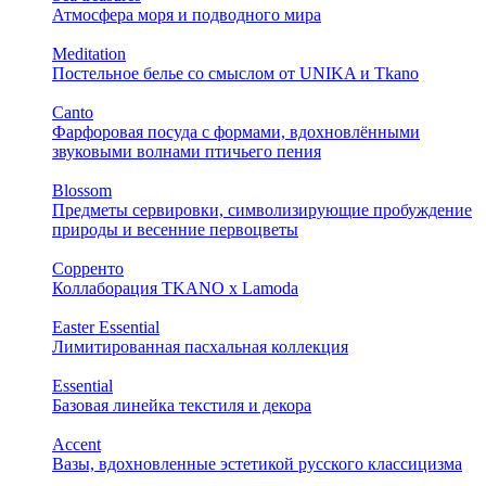
Атмосфера моря и подводного мира
Meditation
Постельное белье со смыслом от UNIKA и Tkano
Canto
Фарфоровая посуда с формами, вдохновлёнными
звуковыми волнами птичьего пения
Blossom
Предметы сервировки, символизирующие пробуждение
природы и весенние первоцветы
Сорренто
Коллаборация TKANO х Lamoda
Easter Essential
Лимитированная пасхальная коллекция
Essential
Базовая линейка текстиля и декора
Accent
Вазы, вдохновленные эстетикой русского классицизма