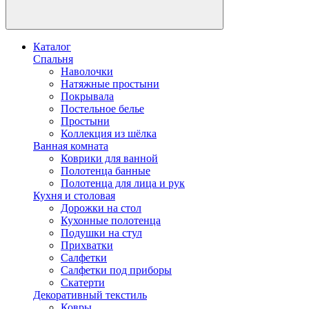
Каталог
Спальня
Наволочки
Натяжные простыни
Покрывала
Постельное белье
Простыни
Коллекция из шёлка
Ванная комната
Коврики для ванной
Полотенца банные
Полотенца для лица и рук
Кухня и столовая
Дорожки на стол
Кухонные полотенца
Подушки на стул
Прихватки
Салфетки
Салфетки под приборы
Скатерти
Декоративный текстиль
Ковры