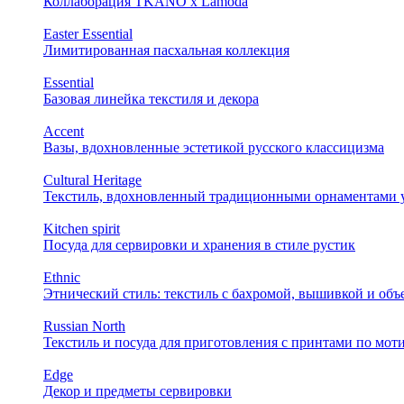
Коллаборация TKANO х Lamoda
Easter Essential
Лимитированная пасхальная коллекция
Essential
Базовая линейка текстиля и декора
Accent
Вазы, вдохновленные эстетикой русского классицизма
Cultural Heritage
Текстиль, вдохновленный традиционными орнаментами у
Kitchen spirit
Посуда для сервировки и хранения в стиле рустик
Ethnic
Этнический стиль: текстиль с бахромой, вышивкой и об
Russian North
Текстиль и посуда для приготовления с принтами по мот
Edge
Декор и предметы сервировки