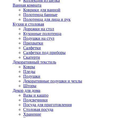
Коллекция из шёлка
Ванная комната
Коврики для ванной
Полотенца банные
Полотенца для лица и рук
Кухня и столовая
Дорожки на стол
Кухонные полотенца
Подушки на стул
Прихватки
Салфетки
Салфетки под приборы
Скатерти
Декоративный текстиль
Ковры
Пледы
Подушки
Декоративные подушки и чехлы
Шторы
Декор для дома
Вазы и кашпо
Подсвечники
Посуда для приготовления
Столовая посуда
Хранение