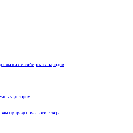
ральских и сибирских народов
ъемным декором
ивам природы русского севера