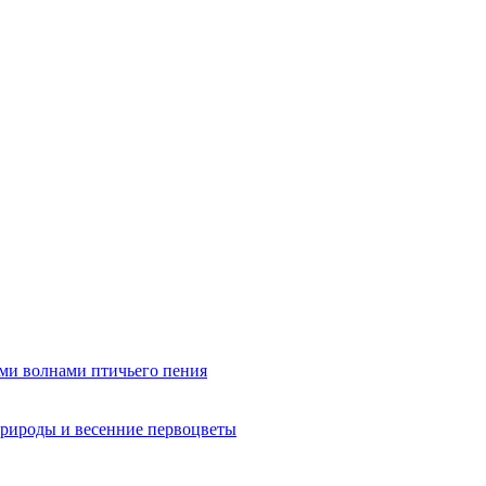
ми волнами птичьего пения
рироды и весенние первоцветы