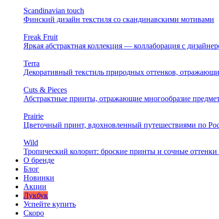
Scandinavian touch
Финский дизайн текстиля со скандинавскими мотивами
Freak Fruit
Яркая абстрактная коллекция — коллаборация с дизайн
Terra
Декоративный текстиль природных оттенков, отражающи
Cuts & Pieces
Абстрактные принты, отражающие многообразие предме
Prairie
Цветочный принт, вдохновленный путешествиями по Ро
Wild
Тропический колорит: броские принты и сочные оттенки 
О бренде
Блог
Новинки
Акции
Лукбук
Успейте купить
Скоро