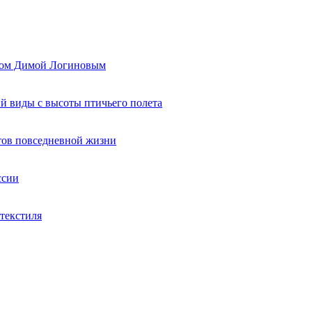
ером Димой Логиновым
й виды с высоты птичьего полета
тов повседневной жизни
ссии
текстиля