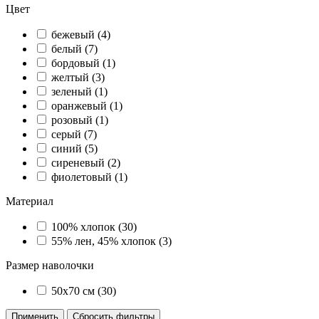
Цвет
бежевый (
4
)
белый (
7
)
бордовый (
1
)
желтый (
3
)
зеленый (
1
)
оранжевый (
1
)
розовый (
1
)
серый (
7
)
синий (
5
)
сиреневый (
2
)
фиолетовый (
1
)
Материал
100% хлопок (
30
)
55% лен, 45% хлопок (
3
)
Размер наволочки
50х70 см (
30
)
Применить
Сбросить фильтры