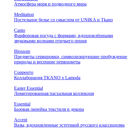
Атмосфера моря и подводного мира
Meditation
Постельное белье со смыслом от UNIKA и Tkano
Canto
Фарфоровая посуда с формами, вдохновлёнными
звуковыми волнами птичьего пения
Blossom
Предметы сервировки, символизирующие пробуждение
природы и весенние первоцветы
Сорренто
Коллаборация TKANO х Lamoda
Easter Essential
Лимитированная пасхальная коллекция
Essential
Базовая линейка текстиля и декора
Accent
Вазы, вдохновленные эстетикой русского классицизма