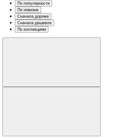
По популярности
По новизне
Сначала дороже
Сначала дешевле
По коллекциям