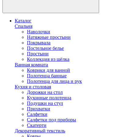
Каталог
Спальня
Наволочки
Натяжные простыни
Покрывала
Постельное белье
Простыни
Коллекция из шёлка
Ванная комната
Коврики для ванной
Полотенца банные
Полотенца для лица и рук
Кухня и столовая
Дорожки на стол
Кухонные полотенца
Подушки на стул
Прихватки
Салфетки
Салфетки под приборы
Скатерти
Декоративный текстиль
Ковры