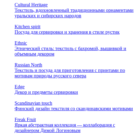
Cultural Heritage
Текстиль, вдохновленный традиционными орнаментами
уральских и сибирских народов
Kitchen spirit
Посуда для сервировки и хранения в стиле рустик
Ethnic
Этнический стиль: текстиль с бахромой, вышивкой и
объемным декором
Russian North
Текстиль и посуда для приготовления с принтами по
мотивам природы русского севера
Edge
Декор и предметы сервировки
Scandinavian touch
Финский дизайн текстиля со скандинавскими мотивами
Freak Fruit
Яркая абстрактная коллекция — коллаборация с
дизайнером Димой Логиновым