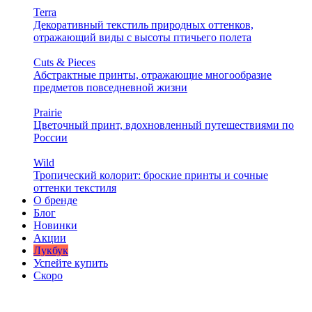
Terra
Декоративный текстиль природных оттенков,
отражающий виды с высоты птичьего полета
Cuts & Pieces
Абстрактные принты, отражающие многообразие
предметов повседневной жизни
Prairie
Цветочный принт, вдохновленный путешествиями по
России
Wild
Тропический колорит: броские принты и сочные
оттенки текстиля
О бренде
Блог
Новинки
Акции
Лукбук
Успейте купить
Скоро