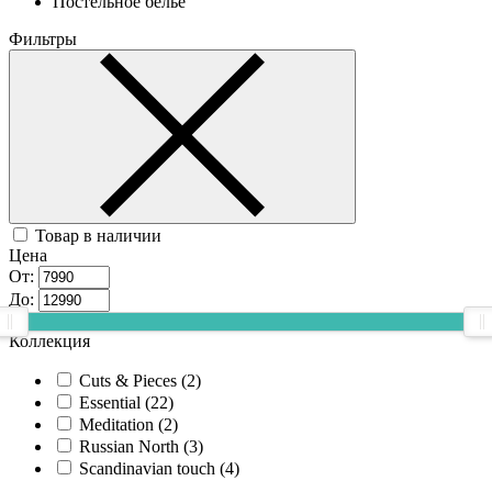
Постельное белье
Фильтры
Товар в наличии
Цена
От:
До:
Коллекция
Cuts & Pieces (
2
)
Essential (
22
)
Meditation (
2
)
Russian North (
3
)
Scandinavian touch (
4
)