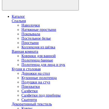
Каталог
Спальня
Наволочки
Натяжные простыни
Покрывала
Постельное белье
Простыни
Коллекция из шёлка
Ванная комната
Коврики для ванной
Полотенца банные
Полотенца для лица и рук
Кухня и столовая
Дорожки на стол
Кухонные полотенца
Подушки на стул
Прихватки
Салфетки
Салфетки под приборы
Скатерти
Декоративный текстиль
Ковры