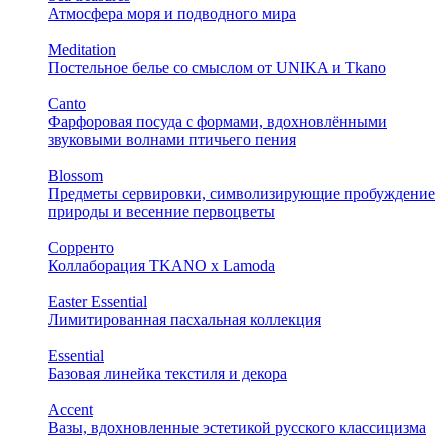
Атмосфера моря и подводного мира
Meditation
Постельное белье со смыслом от UNIKA и Tkano
Canto
Фарфоровая посуда с формами, вдохновлёнными
звуковыми волнами птичьего пения
Blossom
Предметы сервировки, символизирующие пробуждение
природы и весенние первоцветы
Сорренто
Коллаборация TKANO х Lamoda
Easter Essential
Лимитированная пасхальная коллекция
Essential
Базовая линейка текстиля и декора
Accent
Вазы, вдохновленные эстетикой русского классицизма