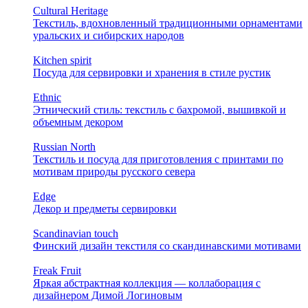
Cultural Heritage
Текстиль, вдохновленный традиционными орнаментами
уральских и сибирских народов
Kitchen spirit
Посуда для сервировки и хранения в стиле рустик
Ethnic
Этнический стиль: текстиль с бахромой, вышивкой и
объемным декором
Russian North
Текстиль и посуда для приготовления с принтами по
мотивам природы русского севера
Edge
Декор и предметы сервировки
Scandinavian touch
Финский дизайн текстиля со скандинавскими мотивами
Freak Fruit
Яркая абстрактная коллекция — коллаборация с
дизайнером Димой Логиновым