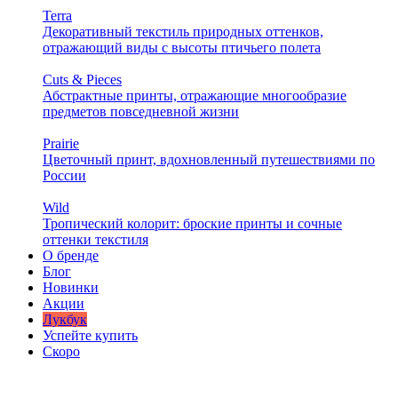
Terra
Декоративный текстиль природных оттенков,
отражающий виды с высоты птичьего полета
Cuts & Pieces
Абстрактные принты, отражающие многообразие
предметов повседневной жизни
Prairie
Цветочный принт, вдохновленный путешествиями по
России
Wild
Тропический колорит: броские принты и сочные
оттенки текстиля
О бренде
Блог
Новинки
Акции
Лукбук
Успейте купить
Скоро