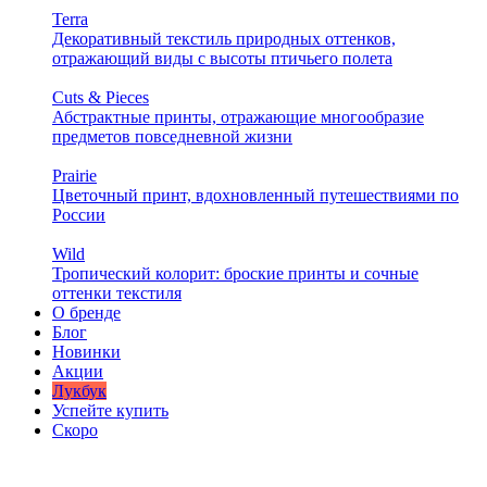
Terra
Декоративный текстиль природных оттенков,
отражающий виды с высоты птичьего полета
Cuts & Pieces
Абстрактные принты, отражающие многообразие
предметов повседневной жизни
Prairie
Цветочный принт, вдохновленный путешествиями по
России
Wild
Тропический колорит: броские принты и сочные
оттенки текстиля
О бренде
Блог
Новинки
Акции
Лукбук
Успейте купить
Скоро