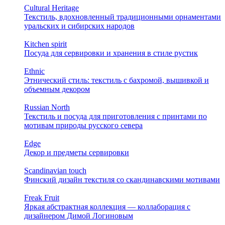
Cultural Heritage
Текстиль, вдохновленный традиционными орнаментами
уральских и сибирских народов
Kitchen spirit
Посуда для сервировки и хранения в стиле рустик
Ethnic
Этнический стиль: текстиль с бахромой, вышивкой и
объемным декором
Russian North
Текстиль и посуда для приготовления с принтами по
мотивам природы русского севера
Edge
Декор и предметы сервировки
Scandinavian touch
Финский дизайн текстиля со скандинавскими мотивами
Freak Fruit
Яркая абстрактная коллекция — коллаборация с
дизайнером Димой Логиновым