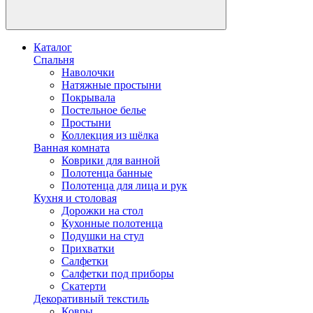
Каталог
Спальня
Наволочки
Натяжные простыни
Покрывала
Постельное белье
Простыни
Коллекция из шёлка
Ванная комната
Коврики для ванной
Полотенца банные
Полотенца для лица и рук
Кухня и столовая
Дорожки на стол
Кухонные полотенца
Подушки на стул
Прихватки
Салфетки
Салфетки под приборы
Скатерти
Декоративный текстиль
Ковры