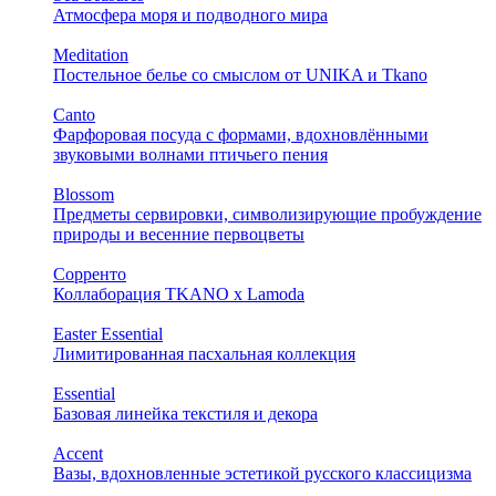
Атмосфера моря и подводного мира
Meditation
Постельное белье со смыслом от UNIKA и Tkano
Canto
Фарфоровая посуда с формами, вдохновлёнными
звуковыми волнами птичьего пения
Blossom
Предметы сервировки, символизирующие пробуждение
природы и весенние первоцветы
Сорренто
Коллаборация TKANO х Lamoda
Easter Essential
Лимитированная пасхальная коллекция
Essential
Базовая линейка текстиля и декора
Accent
Вазы, вдохновленные эстетикой русского классицизма