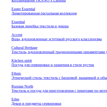
Коллаборация TKANO х Lamoda
Easter Essential
Лимитированная пасхальная коллекция
Essential
Базовая линейка текстиля и декора
Accent
Вазы, вдохновленные эстетикой русского классицизма
Cultural Heritage
Текстиль, вдохновленный традиционными орнаментами у
Kitchen spirit
Посуда для сервировки и хранения в стиле рустик
Ethnic
Этнический стиль: текстиль с бахромой, вышивкой и об
Russian North
Текстиль и посуда для приготовления с принтами по мот
Edge
Декор и предметы сервировки