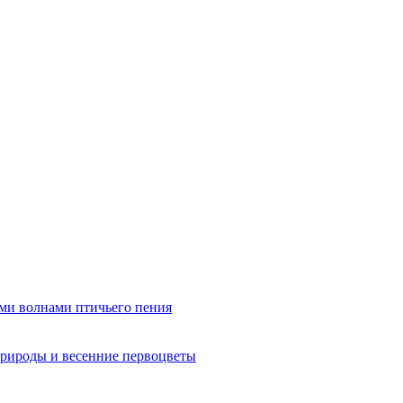
ми волнами птичьего пения
рироды и весенние первоцветы