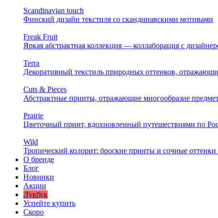
Scandinavian touch
Финский дизайн текстиля со скандинавскими мотивами
Freak Fruit
Яркая абстрактная коллекция — коллаборация с дизайн
Terra
Декоративный текстиль природных оттенков, отражающи
Cuts & Pieces
Абстрактные принты, отражающие многообразие предме
Prairie
Цветочный принт, вдохновленный путешествиями по Ро
Wild
Тропический колорит: броские принты и сочные оттенки 
О бренде
Блог
Новинки
Акции
Лукбук
Успейте купить
Скоро