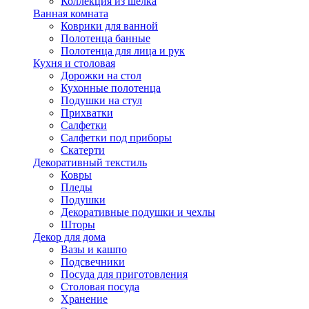
Коллекция из шёлка
Ванная комната
Коврики для ванной
Полотенца банные
Полотенца для лица и рук
Кухня и столовая
Дорожки на стол
Кухонные полотенца
Подушки на стул
Прихватки
Салфетки
Салфетки под приборы
Скатерти
Декоративный текстиль
Ковры
Пледы
Подушки
Декоративные подушки и чехлы
Шторы
Декор для дома
Вазы и кашпо
Подсвечники
Посуда для приготовления
Столовая посуда
Хранение