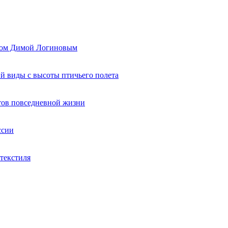
ером Димой Логиновым
й виды с высоты птичьего полета
тов повседневной жизни
ссии
текстиля