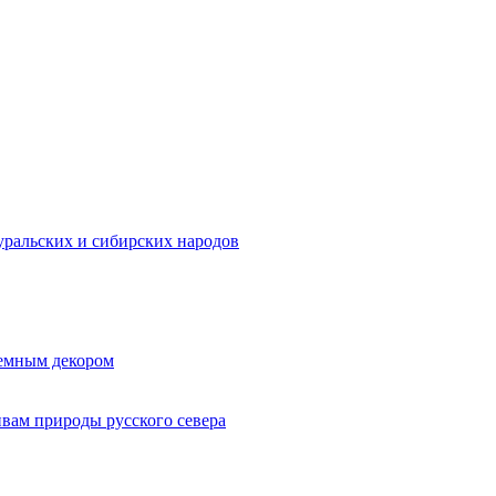
ральских и сибирских народов
ъемным декором
ивам природы русского севера