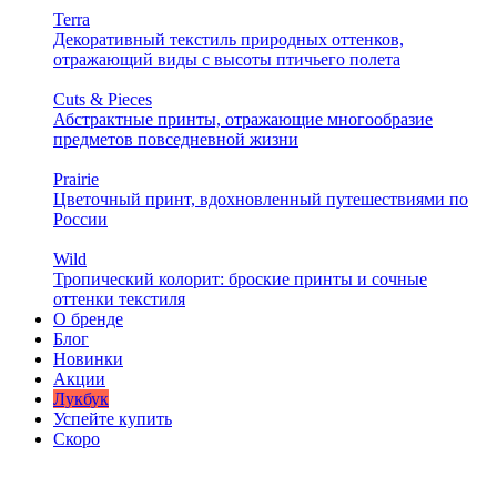
Terra
Декоративный текстиль природных оттенков,
отражающий виды с высоты птичьего полета
Cuts & Pieces
Абстрактные принты, отражающие многообразие
предметов повседневной жизни
Prairie
Цветочный принт, вдохновленный путешествиями по
России
Wild
Тропический колорит: броские принты и сочные
оттенки текстиля
О бренде
Блог
Новинки
Акции
Лукбук
Успейте купить
Скоро