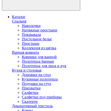
Каталог
Спальня
Наволочки
Натяжные простыни
Покрывала
Постельное белье
Простыни
Коллекция из шёлка
Ванная комната
Коврики для ванной
Полотенца банные
Полотенца для лица и рук
Кухня и столовая
Дорожки на стол
Кухонные полотенца
Подушки на стул
Прихватки
Салфетки
Салфетки под приборы
Скатерти
Декоративный текстиль
Ковры