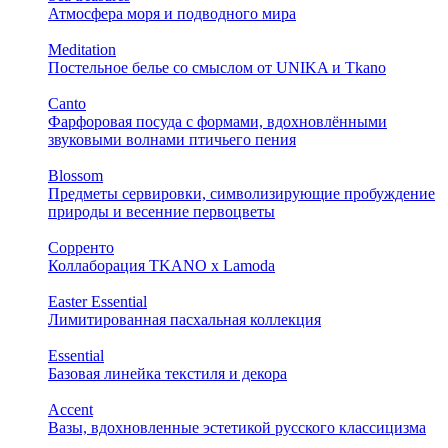
Атмосфера моря и подводного мира
Meditation
Постельное белье со смыслом от UNIKA и Tkano
Canto
Фарфоровая посуда с формами, вдохновлёнными
звуковыми волнами птичьего пения
Blossom
Предметы сервировки, символизирующие пробуждение
природы и весенние первоцветы
Сорренто
Коллаборация TKANO х Lamoda
Easter Essential
Лимитированная пасхальная коллекция
Essential
Базовая линейка текстиля и декора
Accent
Вазы, вдохновленные эстетикой русского классицизма