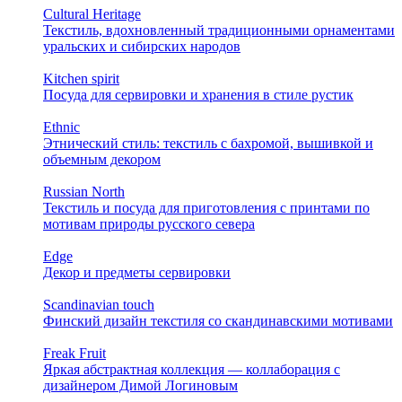
Cultural Heritage
Текстиль, вдохновленный традиционными орнаментами
уральских и сибирских народов
Kitchen spirit
Посуда для сервировки и хранения в стиле рустик
Ethnic
Этнический стиль: текстиль с бахромой, вышивкой и
объемным декором
Russian North
Текстиль и посуда для приготовления с принтами по
мотивам природы русского севера
Edge
Декор и предметы сервировки
Scandinavian touch
Финский дизайн текстиля со скандинавскими мотивами
Freak Fruit
Яркая абстрактная коллекция — коллаборация с
дизайнером Димой Логиновым