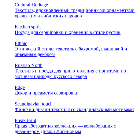
Cultural Heritage
Текстиль, вдохновленный традиционными орнаментами
уральских и сибирских народов
Kitchen spirit
Посуда для сервировки и хранения в стиле рустик
Ethnic
Этнический стиль: текстиль с бахромой, вышивкой и
объемным декором
Russian North
Текстиль и посуда для приготовления с принтами по
мотивам природы русского севера
Edge
Декор и предметы сервировки
Scandinavian touch
Финский дизайн текстиля со скандинавскими мотивами
Freak Fruit
Яркая абстрактная коллекция — коллаборация с
дизайнером Димой Логиновым