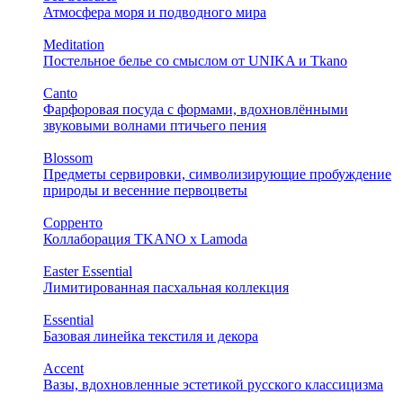
Атмосфера моря и подводного мира
Meditation
Постельное белье со смыслом от UNIKA и Tkano
Canto
Фарфоровая посуда с формами, вдохновлёнными
звуковыми волнами птичьего пения
Blossom
Предметы сервировки, символизирующие пробуждение
природы и весенние первоцветы
Сорренто
Коллаборация TKANO х Lamoda
Easter Essential
Лимитированная пасхальная коллекция
Essential
Базовая линейка текстиля и декора
Accent
Вазы, вдохновленные эстетикой русского классицизма