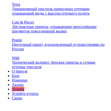
Terra
Декоративный текстиль природных оттенков,
отражающий виды с высоты птичьего полета
Cuts & Pieces
Абстрактные принты, отражающие многообразие
предметов повседневной жизни
Prairie
Цветочный принт, вдохновленный путешествиями по
России
Wild
Тропический колорит: броские принты и сочные
оттенки текстиля
О бренде
Блог
Новинки
Акции
Лукбук
Успейте купить
Скоро