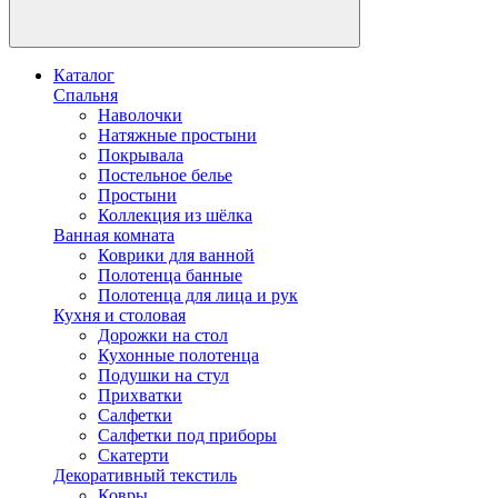
Каталог
Спальня
Наволочки
Натяжные простыни
Покрывала
Постельное белье
Простыни
Коллекция из шёлка
Ванная комната
Коврики для ванной
Полотенца банные
Полотенца для лица и рук
Кухня и столовая
Дорожки на стол
Кухонные полотенца
Подушки на стул
Прихватки
Салфетки
Салфетки под приборы
Скатерти
Декоративный текстиль
Ковры