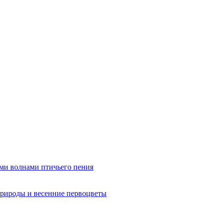
ми волнами птичьего пения
рироды и весенние первоцветы