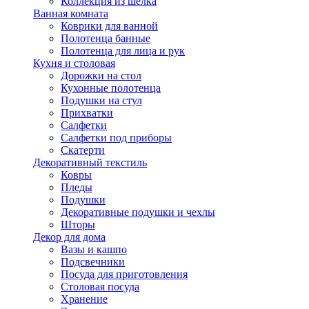
Коллекция из шёлка
Ванная комната
Коврики для ванной
Полотенца банные
Полотенца для лица и рук
Кухня и столовая
Дорожки на стол
Кухонные полотенца
Подушки на стул
Прихватки
Салфетки
Салфетки под приборы
Скатерти
Декоративный текстиль
Ковры
Пледы
Подушки
Декоративные подушки и чехлы
Шторы
Декор для дома
Вазы и кашпо
Подсвечники
Посуда для приготовления
Столовая посуда
Хранение