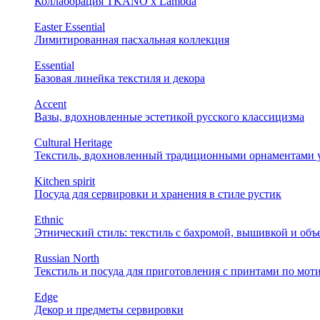
Коллаборация TKANO х Lamoda
Easter Essential
Лимитированная пасхальная коллекция
Essential
Базовая линейка текстиля и декора
Accent
Вазы, вдохновленные эстетикой русского классицизма
Cultural Heritage
Текстиль, вдохновленный традиционными орнаментами у
Kitchen spirit
Посуда для сервировки и хранения в стиле рустик
Ethnic
Этнический стиль: текстиль с бахромой, вышивкой и об
Russian North
Текстиль и посуда для приготовления с принтами по мот
Edge
Декор и предметы сервировки