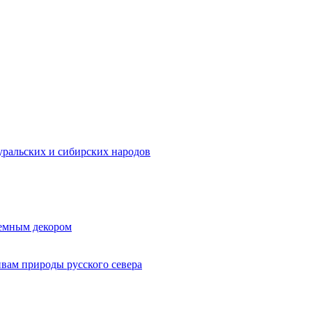
ральских и сибирских народов
ъемным декором
ивам природы русского севера