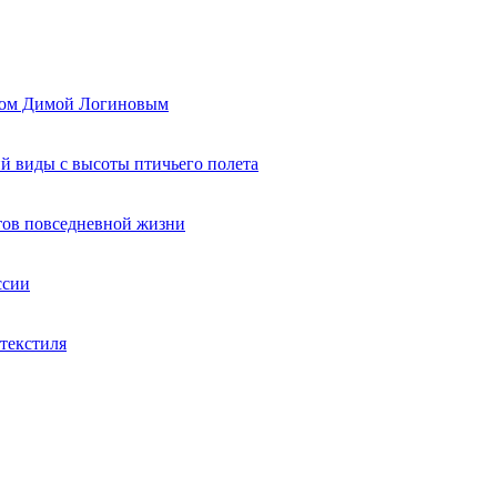
ером Димой Логиновым
й виды с высоты птичьего полета
тов повседневной жизни
ссии
текстиля