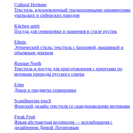
Cultural Heritage
Текстиль, вдохновленный традиционными орнаментами
уральских и сибирских народов
Kitchen spirit
Посуда для сервировки и хранения в стиле рустик
Ethnic
Этнический стиль: текстиль с бахромой, вышивкой и
объемным декором
Russian North
Текстиль и посуда для приготовления с принтами по
мотивам природы русского севера
Edge
Декор и предметы сервировки
Scandinavian touch
Финский дизайн текстиля со скандинавскими мотивами
Freak Fruit
Яркая абстрактная коллекция — коллаборация с
дизайнером Димой Логиновым