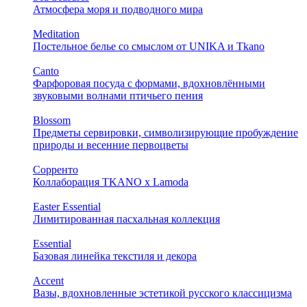
Атмосфера моря и подводного мира
Meditation
Постельное белье со смыслом от UNIKA и Tkano
Canto
Фарфоровая посуда с формами, вдохновлёнными
звуковыми волнами птичьего пения
Blossom
Предметы сервировки, символизирующие пробуждение
природы и весенние первоцветы
Сорренто
Коллаборация TKANO х Lamoda
Easter Essential
Лимитированная пасхальная коллекция
Essential
Базовая линейка текстиля и декора
Accent
Вазы, вдохновленные эстетикой русского классицизма