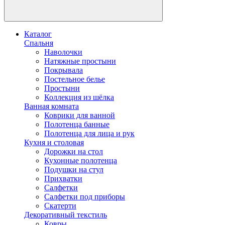
Каталог
Спальня
Наволочки
Натяжные простыни
Покрывала
Постельное белье
Простыни
Коллекция из шёлка
Ванная комната
Коврики для ванной
Полотенца банные
Полотенца для лица и рук
Кухня и столовая
Дорожки на стол
Кухонные полотенца
Подушки на стул
Прихватки
Салфетки
Салфетки под приборы
Скатерти
Декоративный текстиль
Ковры