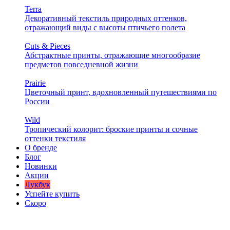
Terra
Декоративный текстиль природных оттенков,
отражающий виды с высоты птичьего полета
Cuts & Pieces
Абстрактные принты, отражающие многообразие
предметов повседневной жизни
Prairie
Цветочный принт, вдохновленный путешествиями по
России
Wild
Тропический колорит: броские принты и сочные
оттенки текстиля
О бренде
Блог
Новинки
Акции
Лукбук
Успейте купить
Скоро