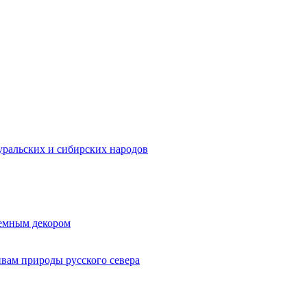
ральских и сибирских народов
ъемным декором
ивам природы русского севера