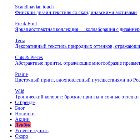
Scandinavian touch
Финский дизайн текстиля со скандинавскими мотивами
Freak Fruit
Яркая абстрактная коллекция — коллаборация с дизайн
Terra
Декоративный текстиль природных оттенков, отражающи
Cuts & Pieces
Абстрактные принты, отражающие многообразие предме
Prairie
Цветочный принт, вдохновленный путешествиями по Ро
Wild
Тропический колорит: броские принты и сочные оттенки 
О бренде
Блог
Новинки
Акции
Лукбук
Успейте купить
Скоро