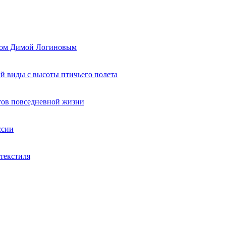
ером Димой Логиновым
й виды с высоты птичьего полета
тов повседневной жизни
ссии
текстиля