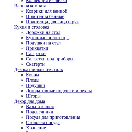
Коллекция из шёлка
Ванная комната
Коврики для ванной
Полотенца банные
Полотенца для лица и рук
Кухня и столовая
Дорожки на стол
Кухонные полотенца
Подушки на стул
Прихватки
Салфетки
Салфетки под приборы
Скатерти
Декоративный текстиль
Ковры
Пледы
Подушки
Декоративные подушки и чехлы
Шторы
Декор для дома
Вазы и кашпо
Подсвечники
Посуда для приготовления
Столовая посуда
Хранение