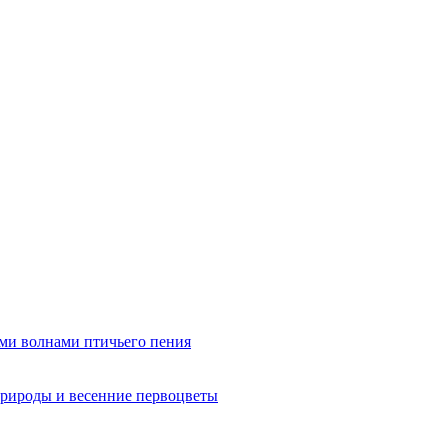
ми волнами птичьего пения
рироды и весенние первоцветы