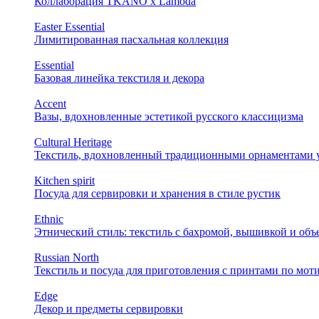
Коллаборация TKANO х Lamoda
Easter Essential
Лимитированная пасхальная коллекция
Essential
Базовая линейка текстиля и декора
Accent
Вазы, вдохновленные эстетикой русского классицизма
Cultural Heritage
Текстиль, вдохновленный традиционными орнаментами у
Kitchen spirit
Посуда для сервировки и хранения в стиле рустик
Ethnic
Этнический стиль: текстиль с бахромой, вышивкой и об
Russian North
Текстиль и посуда для приготовления с принтами по мот
Edge
Декор и предметы сервировки