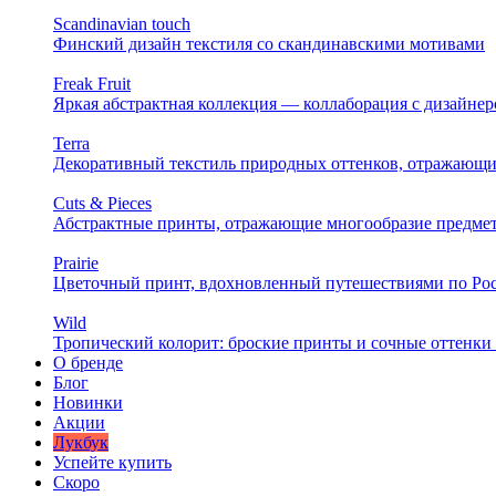
Scandinavian touch
Финский дизайн текстиля со скандинавскими мотивами
Freak Fruit
Яркая абстрактная коллекция — коллаборация с дизайн
Terra
Декоративный текстиль природных оттенков, отражающи
Cuts & Pieces
Абстрактные принты, отражающие многообразие предме
Prairie
Цветочный принт, вдохновленный путешествиями по Ро
Wild
Тропический колорит: броские принты и сочные оттенки 
О бренде
Блог
Новинки
Акции
Лукбук
Успейте купить
Скоро