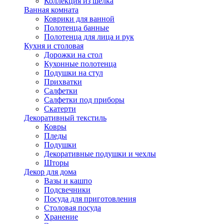
Коллекция из шёлка
Ванная комната
Коврики для ванной
Полотенца банные
Полотенца для лица и рук
Кухня и столовая
Дорожки на стол
Кухонные полотенца
Подушки на стул
Прихватки
Салфетки
Салфетки под приборы
Скатерти
Декоративный текстиль
Ковры
Пледы
Подушки
Декоративные подушки и чехлы
Шторы
Декор для дома
Вазы и кашпо
Подсвечники
Посуда для приготовления
Столовая посуда
Хранение