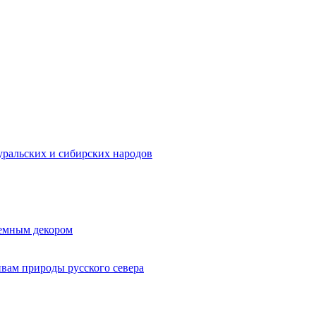
ральских и сибирских народов
ъемным декором
ивам природы русского севера