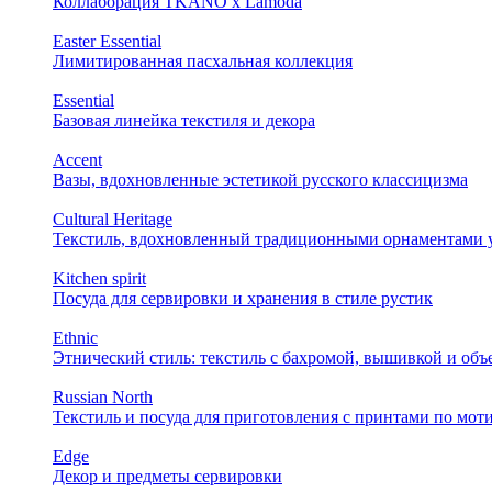
Коллаборация TKANO х Lamoda
Easter Essential
Лимитированная пасхальная коллекция
Essential
Базовая линейка текстиля и декора
Accent
Вазы, вдохновленные эстетикой русского классицизма
Cultural Heritage
Текстиль, вдохновленный традиционными орнаментами у
Kitchen spirit
Посуда для сервировки и хранения в стиле рустик
Ethnic
Этнический стиль: текстиль с бахромой, вышивкой и об
Russian North
Текстиль и посуда для приготовления с принтами по мот
Edge
Декор и предметы сервировки