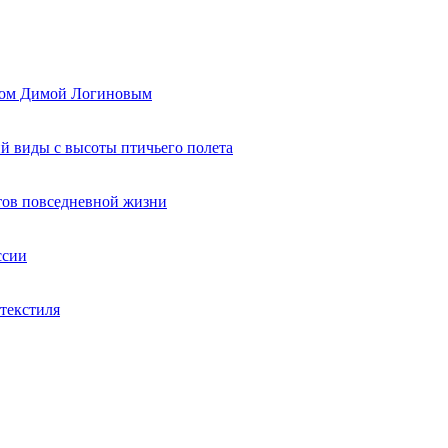
ером Димой Логиновым
й виды с высоты птичьего полета
тов повседневной жизни
ссии
текстиля