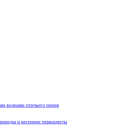
ми волнами птичьего пения
рироды и весенние первоцветы