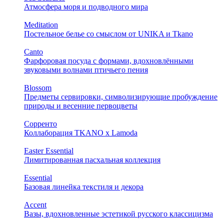
Атмосфера моря и подводного мира
Meditation
Постельное белье со смыслом от UNIKA и Tkano
Canto
Фарфоровая посуда с формами, вдохновлёнными
звуковыми волнами птичьего пения
Blossom
Предметы сервировки, символизирующие пробуждение
природы и весенние первоцветы
Сорренто
Коллаборация TKANO х Lamoda
Easter Essential
Лимитированная пасхальная коллекция
Essential
Базовая линейка текстиля и декора
Accent
Вазы, вдохновленные эстетикой русского классицизма