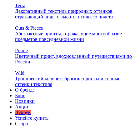
Terra
Декоративный текстиль природных оттенков,
отражающий виды с высоты птичьего полета
Cuts & Pieces
Абстрактные принты, отражающие многообразие
предметов повседневной жизни
Prairie
Цветочный принт, вдохновленный путешествиями по
России
Wild
Тропический колорит: броские принты и сочные
оттенки текстиля
О бренде
Блог
Новинки
Акции
Лукбук
Успейте купить
Скоро