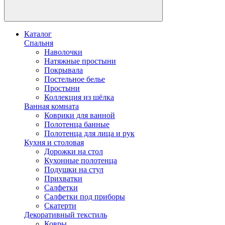
Каталог
Спальня
Наволочки
Натяжные простыни
Покрывала
Постельное белье
Простыни
Коллекция из шёлка
Ванная комната
Коврики для ванной
Полотенца банные
Полотенца для лица и рук
Кухня и столовая
Дорожки на стол
Кухонные полотенца
Подушки на стул
Прихватки
Салфетки
Салфетки под приборы
Скатерти
Декоративный текстиль
Ковры