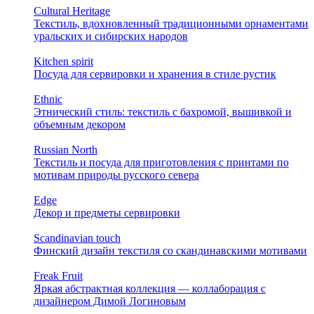
Cultural Heritage
Текстиль, вдохновленный традиционными орнаментами
уральских и сибирских народов
Kitchen spirit
Посуда для сервировки и хранения в стиле рустик
Ethnic
Этнический стиль: текстиль с бахромой, вышивкой и
объемным декором
Russian North
Текстиль и посуда для приготовления с принтами по
мотивам природы русского севера
Edge
Декор и предметы сервировки
Scandinavian touch
Финский дизайн текстиля со скандинавскими мотивами
Freak Fruit
Яркая абстрактная коллекция — коллаборация с
дизайнером Димой Логиновым