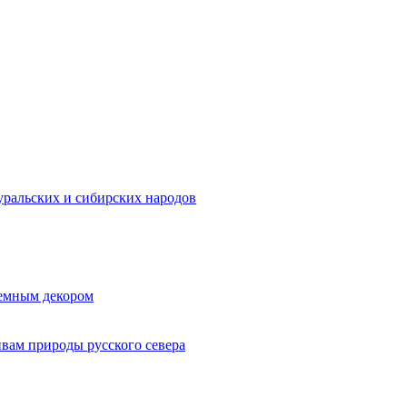
ральских и сибирских народов
ъемным декором
ивам природы русского севера