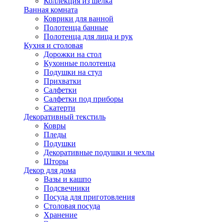
Коллекция из шёлка
Ванная комната
Коврики для ванной
Полотенца банные
Полотенца для лица и рук
Кухня и столовая
Дорожки на стол
Кухонные полотенца
Подушки на стул
Прихватки
Салфетки
Салфетки под приборы
Скатерти
Декоративный текстиль
Ковры
Пледы
Подушки
Декоративные подушки и чехлы
Шторы
Декор для дома
Вазы и кашпо
Подсвечники
Посуда для приготовления
Столовая посуда
Хранение