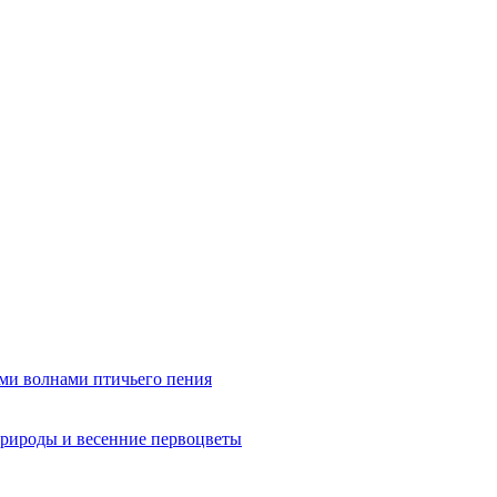
ми волнами птичьего пения
рироды и весенние первоцветы