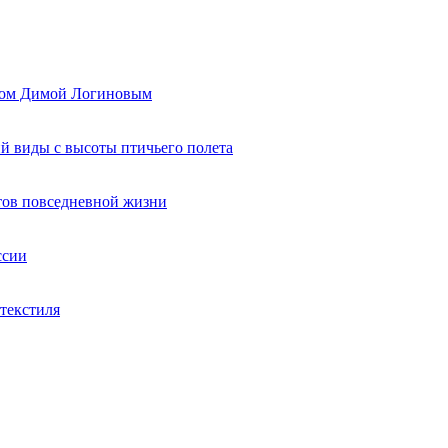
ером Димой Логиновым
й виды с высоты птичьего полета
тов повседневной жизни
ссии
текстиля