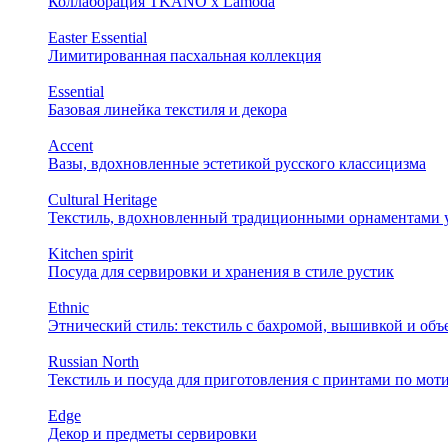
Коллаборация TKANO х Lamoda
Easter Essential
Лимитированная пасхальная коллекция
Essential
Базовая линейка текстиля и декора
Accent
Вазы, вдохновленные эстетикой русского классицизма
Cultural Heritage
Текстиль, вдохновленный традиционными орнаментами у
Kitchen spirit
Посуда для сервировки и хранения в стиле рустик
Ethnic
Этнический стиль: текстиль с бахромой, вышивкой и об
Russian North
Текстиль и посуда для приготовления с принтами по мот
Edge
Декор и предметы сервировки