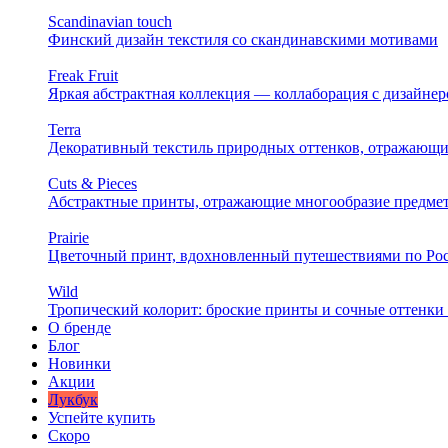
Scandinavian touch
Финский дизайн текстиля со скандинавскими мотивами
Freak Fruit
Яркая абстрактная коллекция — коллаборация с дизайн
Terra
Декоративный текстиль природных оттенков, отражающи
Cuts & Pieces
Абстрактные принты, отражающие многообразие предме
Prairie
Цветочный принт, вдохновленный путешествиями по Ро
Wild
Тропический колорит: броские принты и сочные оттенки 
О бренде
Блог
Новинки
Акции
Лукбук
Успейте купить
Скоро