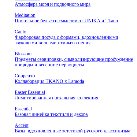
Атмосфера моря и подводного мира
Meditation
Постельное белье со смыслом от UNIKA и Tkano
Canto
Фарфоровая посуда с формами, вдохновлёнными
звуковыми волнами птичьего пения
Blossom
Предметы сервировки, символизирующие пробуждение
природы и весенние первоцветы
Сорренто
Коллаборация TKANO х Lamoda
Easter Essential
Лимитированная пасхальная коллекция
Essential
Базовая линейка текстиля и декора
Accent
Вазы, вдохновленные эстетикой русского классицизма