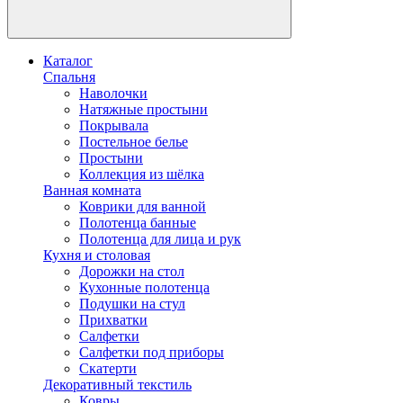
Каталог
Спальня
Наволочки
Натяжные простыни
Покрывала
Постельное белье
Простыни
Коллекция из шёлка
Ванная комната
Коврики для ванной
Полотенца банные
Полотенца для лица и рук
Кухня и столовая
Дорожки на стол
Кухонные полотенца
Подушки на стул
Прихватки
Салфетки
Салфетки под приборы
Скатерти
Декоративный текстиль
Ковры