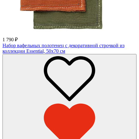
1 790
₽
Набор вафельных полотенец с декоративной строчкой из
коллекции Essential, 50х70 см