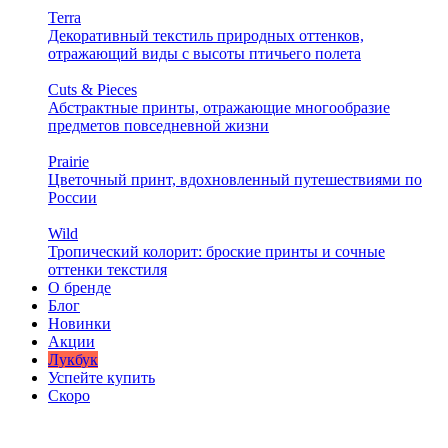
Terra
Декоративный текстиль природных оттенков,
отражающий виды с высоты птичьего полета
Cuts & Pieces
Абстрактные принты, отражающие многообразие
предметов повседневной жизни
Prairie
Цветочный принт, вдохновленный путешествиями по
России
Wild
Тропический колорит: броские принты и сочные
оттенки текстиля
О бренде
Блог
Новинки
Акции
Лукбук
Успейте купить
Скоро