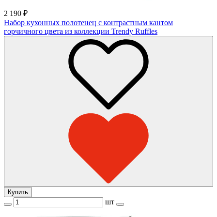
2 190
₽
Набор кухонных полотенец с контрастным кантом
горчичного цвета из коллекции Trendy Ruffles
Купить
шт