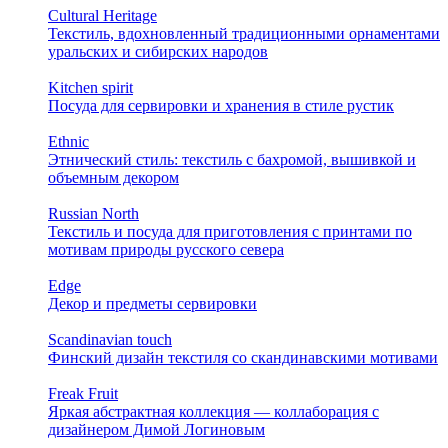
Cultural Heritage
Текстиль, вдохновленный традиционными орнаментами
уральских и сибирских народов
Kitchen spirit
Посуда для сервировки и хранения в стиле рустик
Ethnic
Этнический стиль: текстиль с бахромой, вышивкой и
объемным декором
Russian North
Текстиль и посуда для приготовления с принтами по
мотивам природы русского севера
Edge
Декор и предметы сервировки
Scandinavian touch
Финский дизайн текстиля со скандинавскими мотивами
Freak Fruit
Яркая абстрактная коллекция — коллаборация с
дизайнером Димой Логиновым