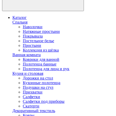
Каталог
Спальня
Наволочки
Натяжные простыни
Покрывала
Постельное белье
Простыни
Коллекция из шёлка
Ванная комната
Коврики для ванной
Полотенца банные
Полотенца для лица и рук
Кухня и столовая
Дорожки на стол
Кухонные полотенца
Подушки на стул
Прихватки
Салфетки
Салфетки под приборы
Скатерти
Декоративный текстиль
Ковры