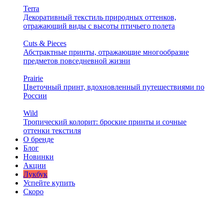
Terra
Декоративный текстиль природных оттенков,
отражающий виды с высоты птичьего полета
Cuts & Pieces
Абстрактные принты, отражающие многообразие
предметов повседневной жизни
Prairie
Цветочный принт, вдохновленный путешествиями по
России
Wild
Тропический колорит: броские принты и сочные
оттенки текстиля
О бренде
Блог
Новинки
Акции
Лукбук
Успейте купить
Скоро