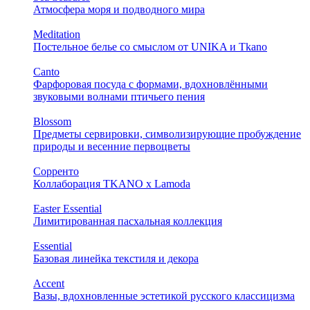
Атмосфера моря и подводного мира
Meditation
Постельное белье со смыслом от UNIKA и Tkano
Canto
Фарфоровая посуда с формами, вдохновлёнными
звуковыми волнами птичьего пения
Blossom
Предметы сервировки, символизирующие пробуждение
природы и весенние первоцветы
Сорренто
Коллаборация TKANO х Lamoda
Easter Essential
Лимитированная пасхальная коллекция
Essential
Базовая линейка текстиля и декора
Accent
Вазы, вдохновленные эстетикой русского классицизма