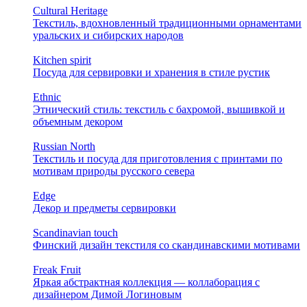
Cultural Heritage
Текстиль, вдохновленный традиционными орнаментами
уральских и сибирских народов
Kitchen spirit
Посуда для сервировки и хранения в стиле рустик
Ethnic
Этнический стиль: текстиль с бахромой, вышивкой и
объемным декором
Russian North
Текстиль и посуда для приготовления с принтами по
мотивам природы русского севера
Edge
Декор и предметы сервировки
Scandinavian touch
Финский дизайн текстиля со скандинавскими мотивами
Freak Fruit
Яркая абстрактная коллекция — коллаборация с
дизайнером Димой Логиновым