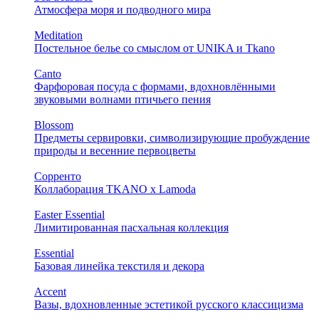
Атмосфера моря и подводного мира
Meditation
Постельное белье со смыслом от UNIKA и Tkano
Canto
Фарфоровая посуда с формами, вдохновлёнными
звуковыми волнами птичьего пения
Blossom
Предметы сервировки, символизирующие пробуждение
природы и весенние первоцветы
Сорренто
Коллаборация TKANO х Lamoda
Easter Essential
Лимитированная пасхальная коллекция
Essential
Базовая линейка текстиля и декора
Accent
Вазы, вдохновленные эстетикой русского классицизма