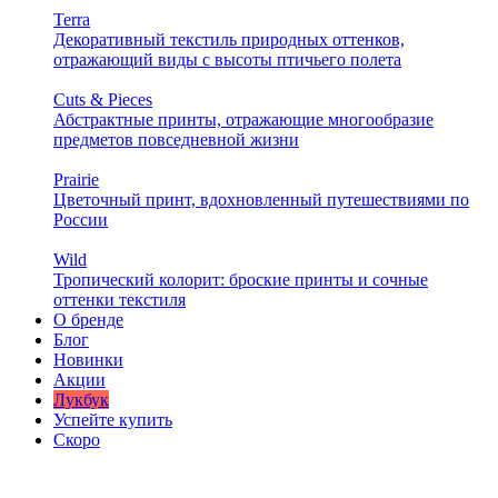
Terra
Декоративный текстиль природных оттенков,
отражающий виды с высоты птичьего полета
Cuts & Pieces
Абстрактные принты, отражающие многообразие
предметов повседневной жизни
Prairie
Цветочный принт, вдохновленный путешествиями по
России
Wild
Тропический колорит: броские принты и сочные
оттенки текстиля
О бренде
Блог
Новинки
Акции
Лукбук
Успейте купить
Скоро