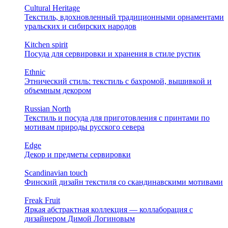
Cultural Heritage
Текстиль, вдохновленный традиционными орнаментами
уральских и сибирских народов
Kitchen spirit
Посуда для сервировки и хранения в стиле рустик
Ethnic
Этнический стиль: текстиль с бахромой, вышивкой и
объемным декором
Russian North
Текстиль и посуда для приготовления с принтами по
мотивам природы русского севера
Edge
Декор и предметы сервировки
Scandinavian touch
Финский дизайн текстиля со скандинавскими мотивами
Freak Fruit
Яркая абстрактная коллекция — коллаборация с
дизайнером Димой Логиновым