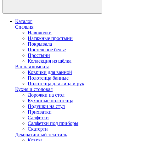
Каталог
Спальня
Наволочки
Натяжные простыни
Покрывала
Постельное белье
Простыни
Коллекция из шёлка
Ванная комната
Коврики для ванной
Полотенца банные
Полотенца для лица и рук
Кухня и столовая
Дорожки на стол
Кухонные полотенца
Подушки на стул
Прихватки
Салфетки
Салфетки под приборы
Скатерти
Декоративный текстиль
Ковры