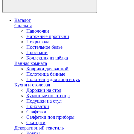
Каталог
Спальня
Наволочки
Натяжные простыни
Покрывала
Постельное белье
Простыни
Коллекция из шёлка
Ванная комната
Коврики для ванной
Полотенца банные
Полотенца для лица и рук
Кухня и столовая
Дорожки на стол
Кухонные полотенца
Подушки на стул
Прихватки
Салфетки
Салфетки под приборы
Скатерти
Декоративный текстиль
Ковры