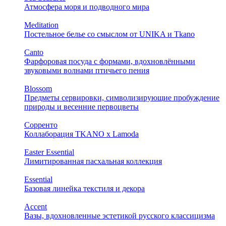
Атмосфера моря и подводного мира
Meditation
Постельное белье со смыслом от UNIKA и Tkano
Canto
Фарфоровая посуда с формами, вдохновлёнными
звуковыми волнами птичьего пения
Blossom
Предметы сервировки, символизирующие пробуждение
природы и весенние первоцветы
Сорренто
Коллаборация TKANO х Lamoda
Easter Essential
Лимитированная пасхальная коллекция
Essential
Базовая линейка текстиля и декора
Accent
Вазы, вдохновленные эстетикой русского классицизма