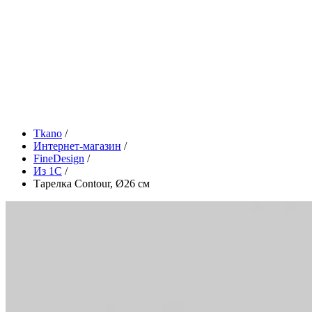
Tkano
/
Интернет-магазин
/
FineDesign
/
Из 1С
/
Тарелка Contour, Ø26 см