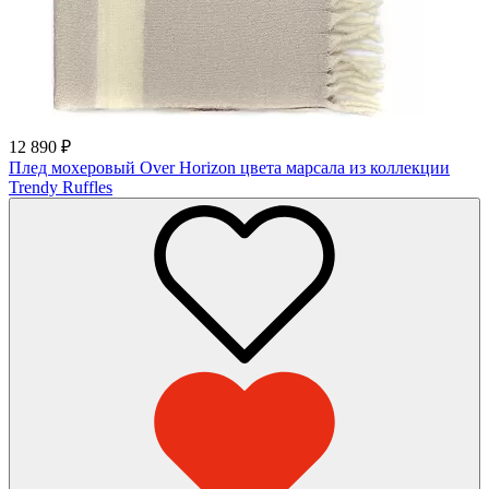
12 890
₽
Плед мохеровый Over Horizon цвета марсала из коллекции
Trendy Ruffles