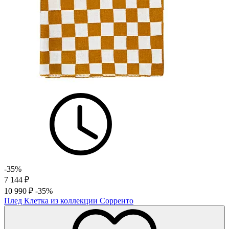
-35%
7 144
₽
10 990
₽
-35%
Плед Клетка из коллекции Сорренто