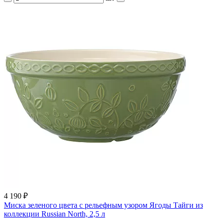
4 190
₽
Миска зеленого цвета с рельефным узором Ягоды Тайги из
коллекции Russian North, 2,5 л