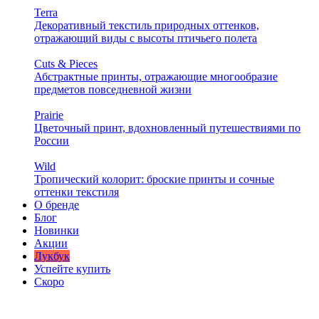
Terra
Декоративный текстиль природных оттенков,
отражающий виды с высоты птичьего полета
Cuts & Pieces
Абстрактные принты, отражающие многообразие
предметов повседневной жизни
Prairie
Цветочный принт, вдохновленный путешествиями по
России
Wild
Тропический колорит: броские принты и сочные
оттенки текстиля
О бренде
Блог
Новинки
Акции
Лукбук
Успейте купить
Скоро