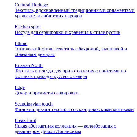
Cultural Heritage
Текстиль, вдохновленный традиционными орнаментами
уральских и сибирских народов
Kitchen spirit
Посуда для сервировки и хранения в стиле рустик
Ethnic
Этнический стиль: текстиль с бахромой, вышивкой и
объемным декором
Russian North
Текстиль и посуда для приготовления с принтами по
мотивам природы русского севера
Edge
Декор и предметы сервировки
Scandinavian touch
Финский дизайн текстиля со скандинавскими мотивами
Freak Fruit
Яркая абстрактная коллекция — коллаборация с
дизайнером Димой Логиновым