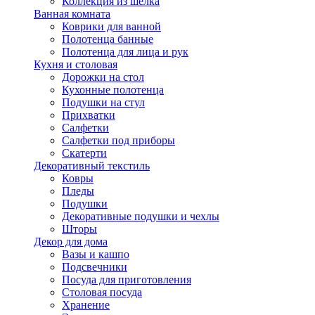
Коллекция из шёлка
Ванная комната
Коврики для ванной
Полотенца банные
Полотенца для лица и рук
Кухня и столовая
Дорожки на стол
Кухонные полотенца
Подушки на стул
Прихватки
Салфетки
Салфетки под приборы
Скатерти
Декоративный текстиль
Ковры
Пледы
Подушки
Декоративные подушки и чехлы
Шторы
Декор для дома
Вазы и кашпо
Подсвечники
Посуда для приготовления
Столовая посуда
Хранение