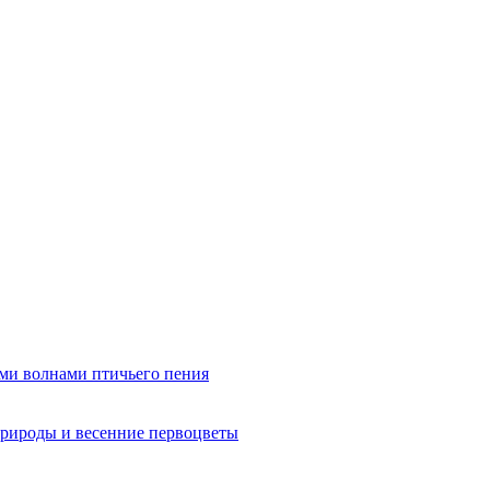
ми волнами птичьего пения
рироды и весенние первоцветы