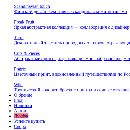
Scandinavian touch
Финский дизайн текстиля со скандинавскими мотивами
Freak Fruit
Яркая абстрактная коллекция — коллаборация с дизайн
Terra
Декоративный текстиль природных оттенков, отражающи
Cuts & Pieces
Абстрактные принты, отражающие многообразие предме
Prairie
Цветочный принт, вдохновленный путешествиями по Ро
Wild
Тропический колорит: броские принты и сочные оттенки 
О бренде
Блог
Новинки
Акции
Лукбук
Успейте купить
Скоро