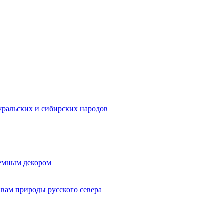
ральских и сибирских народов
ъемным декором
ивам природы русского севера