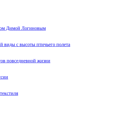
ером Димой Логиновым
й виды с высоты птичьего полета
тов повседневной жизни
ссии
текстиля