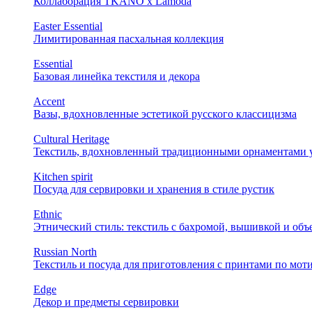
Коллаборация TKANO х Lamoda
Easter Essential
Лимитированная пасхальная коллекция
Essential
Базовая линейка текстиля и декора
Accent
Вазы, вдохновленные эстетикой русского классицизма
Cultural Heritage
Текстиль, вдохновленный традиционными орнаментами у
Kitchen spirit
Посуда для сервировки и хранения в стиле рустик
Ethnic
Этнический стиль: текстиль с бахромой, вышивкой и об
Russian North
Текстиль и посуда для приготовления с принтами по мот
Edge
Декор и предметы сервировки