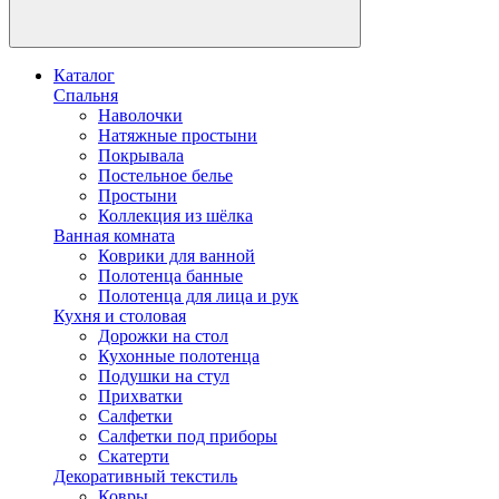
Каталог
Спальня
Наволочки
Натяжные простыни
Покрывала
Постельное белье
Простыни
Коллекция из шёлка
Ванная комната
Коврики для ванной
Полотенца банные
Полотенца для лица и рук
Кухня и столовая
Дорожки на стол
Кухонные полотенца
Подушки на стул
Прихватки
Салфетки
Салфетки под приборы
Скатерти
Декоративный текстиль
Ковры