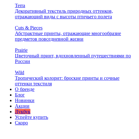
Terra
Декоративный текстиль природных оттенков,
отражающий виды с высоты птичьего полета
Cuts & Pieces
Абстрактные принты, отражающие многообразие
предметов повседневной жизни
Prairie
Цветочный принт, вдохновленный путешествиями по
России
Wild
Тропический колорит: броские принты и сочные
оттенки текстиля
О бренде
Блог
Новинки
Акции
Лукбук
Успейте купить
Скоро