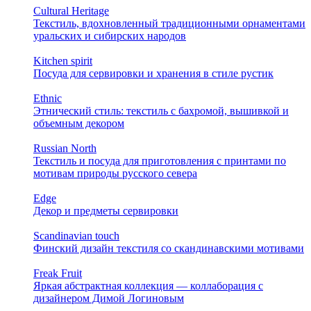
Cultural Heritage
Текстиль, вдохновленный традиционными орнаментами
уральских и сибирских народов
Kitchen spirit
Посуда для сервировки и хранения в стиле рустик
Ethnic
Этнический стиль: текстиль с бахромой, вышивкой и
объемным декором
Russian North
Текстиль и посуда для приготовления с принтами по
мотивам природы русского севера
Edge
Декор и предметы сервировки
Scandinavian touch
Финский дизайн текстиля со скандинавскими мотивами
Freak Fruit
Яркая абстрактная коллекция — коллаборация с
дизайнером Димой Логиновым