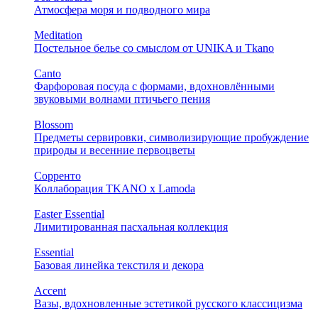
Атмосфера моря и подводного мира
Meditation
Постельное белье со смыслом от UNIKA и Tkano
Canto
Фарфоровая посуда с формами, вдохновлёнными
звуковыми волнами птичьего пения
Blossom
Предметы сервировки, символизирующие пробуждение
природы и весенние первоцветы
Сорренто
Коллаборация TKANO х Lamoda
Easter Essential
Лимитированная пасхальная коллекция
Essential
Базовая линейка текстиля и декора
Accent
Вазы, вдохновленные эстетикой русского классицизма