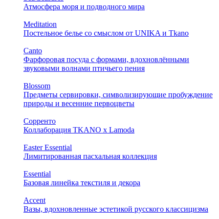
Атмосфера моря и подводного мира
Meditation
Постельное белье со смыслом от UNIKA и Tkano
Canto
Фарфоровая посуда с формами, вдохновлёнными
звуковыми волнами птичьего пения
Blossom
Предметы сервировки, символизирующие пробуждение
природы и весенние первоцветы
Сорренто
Коллаборация TKANO х Lamoda
Easter Essential
Лимитированная пасхальная коллекция
Essential
Базовая линейка текстиля и декора
Accent
Вазы, вдохновленные эстетикой русского классицизма