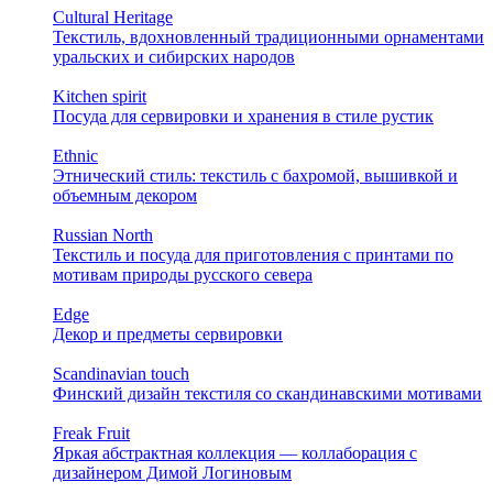
Cultural Heritage
Текстиль, вдохновленный традиционными орнаментами
уральских и сибирских народов
Kitchen spirit
Посуда для сервировки и хранения в стиле рустик
Ethnic
Этнический стиль: текстиль с бахромой, вышивкой и
объемным декором
Russian North
Текстиль и посуда для приготовления с принтами по
мотивам природы русского севера
Edge
Декор и предметы сервировки
Scandinavian touch
Финский дизайн текстиля со скандинавскими мотивами
Freak Fruit
Яркая абстрактная коллекция — коллаборация с
дизайнером Димой Логиновым