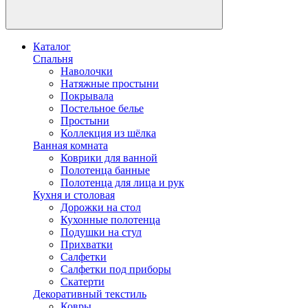
Каталог
Спальня
Наволочки
Натяжные простыни
Покрывала
Постельное белье
Простыни
Коллекция из шёлка
Ванная комната
Коврики для ванной
Полотенца банные
Полотенца для лица и рук
Кухня и столовая
Дорожки на стол
Кухонные полотенца
Подушки на стул
Прихватки
Салфетки
Салфетки под приборы
Скатерти
Декоративный текстиль
Ковры