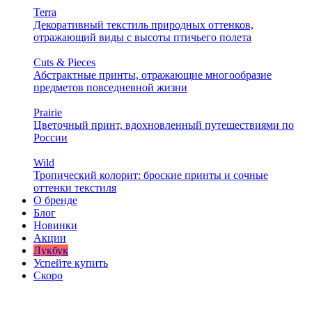
Terra
Декоративный текстиль природных оттенков,
отражающий виды с высоты птичьего полета
Cuts & Pieces
Абстрактные принты, отражающие многообразие
предметов повседневной жизни
Prairie
Цветочный принт, вдохновленный путешествиями по
России
Wild
Тропический колорит: броские принты и сочные
оттенки текстиля
О бренде
Блог
Новинки
Акции
Лукбук
Успейте купить
Скоро