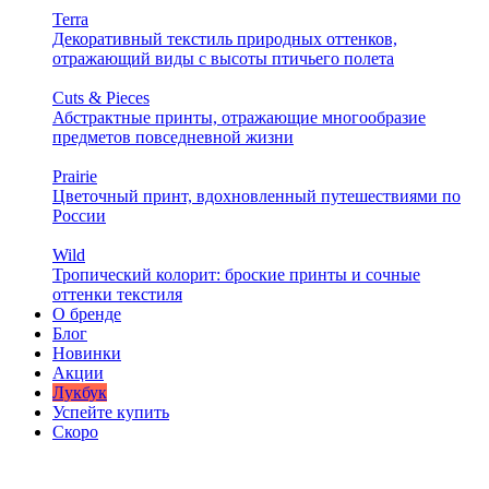
Terra
Декоративный текстиль природных оттенков,
отражающий виды с высоты птичьего полета
Cuts & Pieces
Абстрактные принты, отражающие многообразие
предметов повседневной жизни
Prairie
Цветочный принт, вдохновленный путешествиями по
России
Wild
Тропический колорит: броские принты и сочные
оттенки текстиля
О бренде
Блог
Новинки
Акции
Лукбук
Успейте купить
Скоро