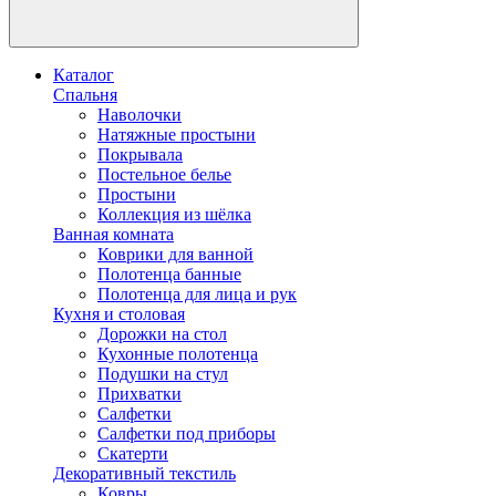
Каталог
Спальня
Наволочки
Натяжные простыни
Покрывала
Постельное белье
Простыни
Коллекция из шёлка
Ванная комната
Коврики для ванной
Полотенца банные
Полотенца для лица и рук
Кухня и столовая
Дорожки на стол
Кухонные полотенца
Подушки на стул
Прихватки
Салфетки
Салфетки под приборы
Скатерти
Декоративный текстиль
Ковры