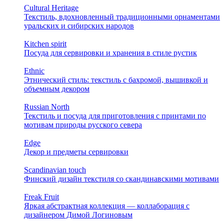
Cultural Heritage
Текстиль, вдохновленный традиционными орнаментами
уральских и сибирских народов
Kitchen spirit
Посуда для сервировки и хранения в стиле рустик
Ethnic
Этнический стиль: текстиль с бахромой, вышивкой и
объемным декором
Russian North
Текстиль и посуда для приготовления с принтами по
мотивам природы русского севера
Edge
Декор и предметы сервировки
Scandinavian touch
Финский дизайн текстиля со скандинавскими мотивами
Freak Fruit
Яркая абстрактная коллекция — коллаборация с
дизайнером Димой Логиновым