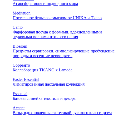
Атмосфера моря и подводного мира
Meditation
Постельное белье со смыслом от UNIKA и Tkano
Canto
Фарфоровая посуда с формами, вдохновлёнными
звуковыми волнами птичьего пения
Blossom
Предметы сервировки, символизирующие пробуждение
природы и весенние первоцветы
Сорренто
Коллаборация TKANO х Lamoda
Easter Essential
Лимитированная пасхальная коллекция
Essential
Базовая линейка текстиля и декора
Accent
Вазы, вдохновленные эстетикой русского классицизма