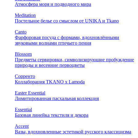
Атмосфера моря и подводного мира
Meditation
Постельное белье со смыслом от UNIKA и Tkano
Canto
Фарфоровая посуда с формами, вдохновлёнными
звуковыми волнами птичьего пения
Blossom
Предметы сервировки, символизирующие пробуждение
природы и весенние первоцветы
Сорренто
Коллаборация TKANO х Lamoda
Easter Essential
Лимитированная пасхальная коллекция
Essential
Базовая линейка текстиля и декора
Accent
Вазы, вдохновленные эстетикой русского классицизма