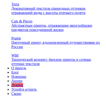
Terra
Декоративный текстиль природных оттенков,
отражающий виды с высоты птичьего полета
Cuts & Pieces
Абстрактные принты, отражающие многообразие
предметов повседневной жизни
Prairie
Цветочный принт, вдохновленный путешествиями по
России
Wild
Тропический колорит: броские принты и сочные
оттенки текстиля
О бренде
Блог
Новинки
Акции
Лукбук
Успейте купить
Скоро