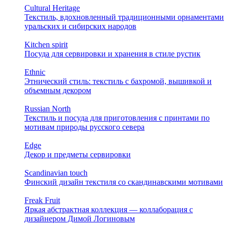
Cultural Heritage
Текстиль, вдохновленный традиционными орнаментами
уральских и сибирских народов
Kitchen spirit
Посуда для сервировки и хранения в стиле рустик
Ethnic
Этнический стиль: текстиль с бахромой, вышивкой и
объемным декором
Russian North
Текстиль и посуда для приготовления с принтами по
мотивам природы русского севера
Edge
Декор и предметы сервировки
Scandinavian touch
Финский дизайн текстиля со скандинавскими мотивами
Freak Fruit
Яркая абстрактная коллекция — коллаборация с
дизайнером Димой Логиновым