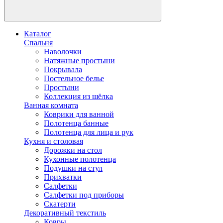
Каталог
Спальня
Наволочки
Натяжные простыни
Покрывала
Постельное белье
Простыни
Коллекция из шёлка
Ванная комната
Коврики для ванной
Полотенца банные
Полотенца для лица и рук
Кухня и столовая
Дорожки на стол
Кухонные полотенца
Подушки на стул
Прихватки
Салфетки
Салфетки под приборы
Скатерти
Декоративный текстиль
Ковры