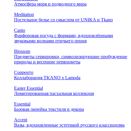
Атмосфера моря и подводного мира
Meditation
Постельное белье со смыслом от UNIKA и Tkano
Canto
Фарфоровая посуда с формами, вдохновлёнными
звуковыми волнами птичьего пения
Blossom
Предметы сервировки, символизирующие пробуждение
природы и весенние первоцветы
Сорренто
Коллаборация TKANO х Lamoda
Easter Essential
Лимитированная пасхальная коллекция
Essential
Базовая линейка текстиля и декора
Accent
Вазы, вдохновленные эстетикой русского классицизма