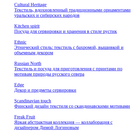
Cultural Heritage
Текстиль, вдохновленный традиционными орнаментами
уральских и сибирских народов
Kitchen spirit
Посуда для сервировки и хранения в стиле рустик
Ethnic
Этнический стиль: текстиль с бахромой, вышивкой и
объемным декором
Russian North
Текстиль и посуда для приготовления с принтами по
мотивам природы русского севера
Edge
Декор и предметы сервировки
Scandinavian touch
Финский дизайн текстиля со скандинавскими мотивами
Freak Fruit
Яркая абстрактная коллекция — коллаборация с
дизайнером Димой Логиновым