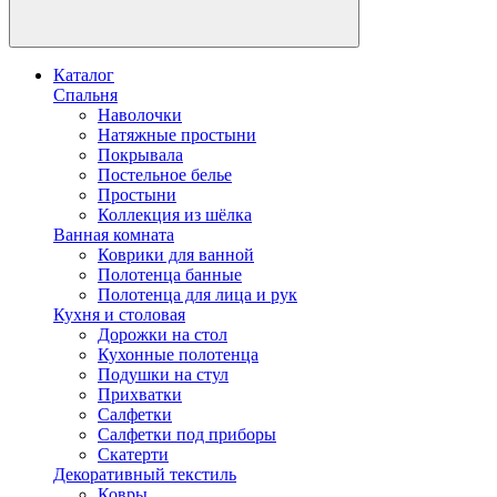
Каталог
Спальня
Наволочки
Натяжные простыни
Покрывала
Постельное белье
Простыни
Коллекция из шёлка
Ванная комната
Коврики для ванной
Полотенца банные
Полотенца для лица и рук
Кухня и столовая
Дорожки на стол
Кухонные полотенца
Подушки на стул
Прихватки
Салфетки
Салфетки под приборы
Скатерти
Декоративный текстиль
Ковры