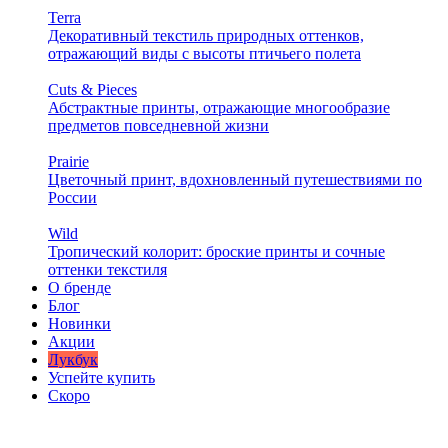
Terra
Декоративный текстиль природных оттенков,
отражающий виды с высоты птичьего полета
Cuts & Pieces
Абстрактные принты, отражающие многообразие
предметов повседневной жизни
Prairie
Цветочный принт, вдохновленный путешествиями по
России
Wild
Тропический колорит: броские принты и сочные
оттенки текстиля
О бренде
Блог
Новинки
Акции
Лукбук
Успейте купить
Скоро