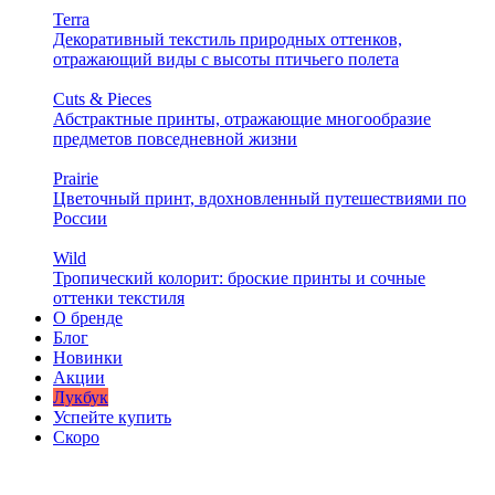
Terra
Декоративный текстиль природных оттенков,
отражающий виды с высоты птичьего полета
Cuts & Pieces
Абстрактные принты, отражающие многообразие
предметов повседневной жизни
Prairie
Цветочный принт, вдохновленный путешествиями по
России
Wild
Тропический колорит: броские принты и сочные
оттенки текстиля
О бренде
Блог
Новинки
Акции
Лукбук
Успейте купить
Скоро