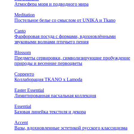
Атмосфера моря и подводного мира
Meditation
Постельное белье со смыслом от UNIKA и Tkano
Canto
Фарфоровая посуда с формами, вдохновлёнными
звуковыми волнами птичьего пения
Blossom
Предметы сервировки, символизирующие пробуждение
природы и весенние первоцветы
Сорренто
Коллаборация TKANO х Lamoda
Easter Essential
Лимитированная пасхальная коллекция
Essential
Базовая линейка текстиля и декора
Accent
Вазы, вдохновленные эстетикой русского классицизма