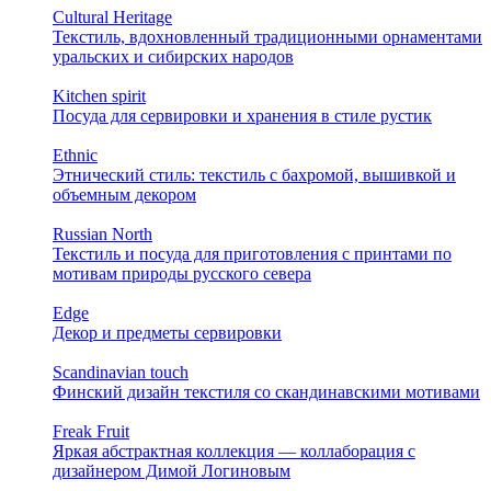
Cultural Heritage
Текстиль, вдохновленный традиционными орнаментами
уральских и сибирских народов
Kitchen spirit
Посуда для сервировки и хранения в стиле рустик
Ethnic
Этнический стиль: текстиль с бахромой, вышивкой и
объемным декором
Russian North
Текстиль и посуда для приготовления с принтами по
мотивам природы русского севера
Edge
Декор и предметы сервировки
Scandinavian touch
Финский дизайн текстиля со скандинавскими мотивами
Freak Fruit
Яркая абстрактная коллекция — коллаборация с
дизайнером Димой Логиновым