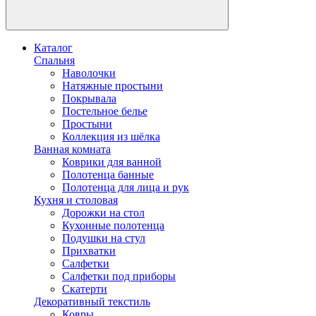
Каталог
Спальня
Наволочки
Натяжные простыни
Покрывала
Постельное белье
Простыни
Коллекция из шёлка
Ванная комната
Коврики для ванной
Полотенца банные
Полотенца для лица и рук
Кухня и столовая
Дорожки на стол
Кухонные полотенца
Подушки на стул
Прихватки
Салфетки
Салфетки под приборы
Скатерти
Декоративный текстиль
Ковры