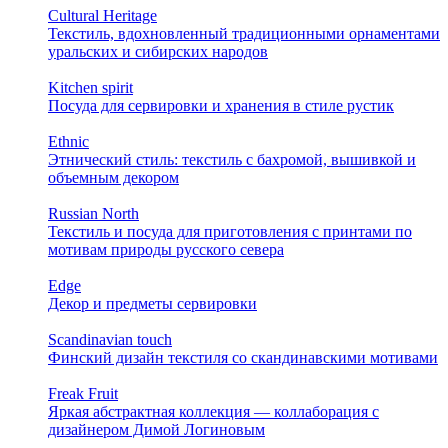
Cultural Heritage
Текстиль, вдохновленный традиционными орнаментами
уральских и сибирских народов
Kitchen spirit
Посуда для сервировки и хранения в стиле рустик
Ethnic
Этнический стиль: текстиль с бахромой, вышивкой и
объемным декором
Russian North
Текстиль и посуда для приготовления с принтами по
мотивам природы русского севера
Edge
Декор и предметы сервировки
Scandinavian touch
Финский дизайн текстиля со скандинавскими мотивами
Freak Fruit
Яркая абстрактная коллекция — коллаборация с
дизайнером Димой Логиновым