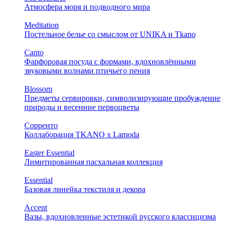
Атмосфера моря и подводного мира
Meditation
Постельное белье со смыслом от UNIKA и Tkano
Canto
Фарфоровая посуда с формами, вдохновлёнными
звуковыми волнами птичьего пения
Blossom
Предметы сервировки, символизирующие пробуждение
природы и весенние первоцветы
Сорренто
Коллаборация TKANO х Lamoda
Easter Essential
Лимитированная пасхальная коллекция
Essential
Базовая линейка текстиля и декора
Accent
Вазы, вдохновленные эстетикой русского классицизма