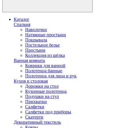
Каталог
Спальня
Наволочки
Натяжные простыни
Покрывала
Постельное белье
Простыни
Коллекция из шёлка
Ванная комната
Коврики для ванной
Полотенца банные
Полотенца для лица и рук
Кухня и столовая
Дорожки на стол
Кухонные полотенца
Подушки на стул
Прихватки
Салфетки
Салфетки под приборы
Скатерти
Декоративный текстиль
Ковры