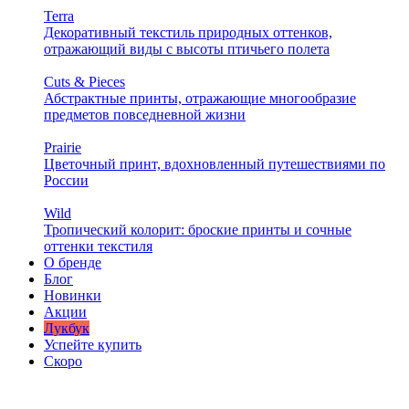
Terra
Декоративный текстиль природных оттенков,
отражающий виды с высоты птичьего полета
Cuts & Pieces
Абстрактные принты, отражающие многообразие
предметов повседневной жизни
Prairie
Цветочный принт, вдохновленный путешествиями по
России
Wild
Тропический колорит: броские принты и сочные
оттенки текстиля
О бренде
Блог
Новинки
Акции
Лукбук
Успейте купить
Скоро