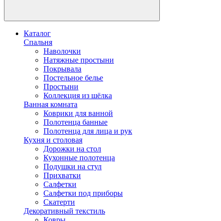
Каталог
Спальня
Наволочки
Натяжные простыни
Покрывала
Постельное белье
Простыни
Коллекция из шёлка
Ванная комната
Коврики для ванной
Полотенца банные
Полотенца для лица и рук
Кухня и столовая
Дорожки на стол
Кухонные полотенца
Подушки на стул
Прихватки
Салфетки
Салфетки под приборы
Скатерти
Декоративный текстиль
Ковры