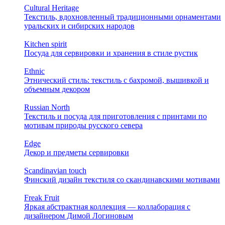
Cultural Heritage
Текстиль, вдохновленный традиционными орнаментами
уральских и сибирских народов
Kitchen spirit
Посуда для сервировки и хранения в стиле рустик
Ethnic
Этнический стиль: текстиль с бахромой, вышивкой и
объемным декором
Russian North
Текстиль и посуда для приготовления с принтами по
мотивам природы русского севера
Edge
Декор и предметы сервировки
Scandinavian touch
Финский дизайн текстиля со скандинавскими мотивами
Freak Fruit
Яркая абстрактная коллекция — коллаборация с
дизайнером Димой Логиновым