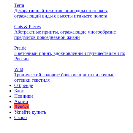
Terra
Декоративный текстиль природных оттенков,
отражающий виды с высоты птичьего полета
Cuts & Pieces
Абстрактные принты, отражающие многообразие
предметов повседневной жизни
Prairie
Цветочный принт, вдохновленный путешествиями по
России
Wild
Тропический колорит: броские принты и сочные
оттенки текстиля
О бренде
Блог
Новинки
Акции
Лукбук
Успейте купить
Скоро