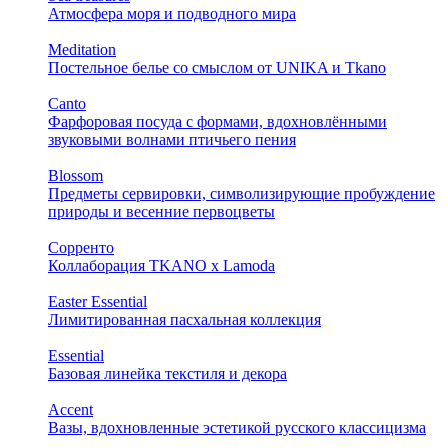
Атмосфера моря и подводного мира
Meditation
Постельное белье со смыслом от UNIKA и Tkano
Canto
Фарфоровая посуда с формами, вдохновлёнными
звуковыми волнами птичьего пения
Blossom
Предметы сервировки, символизирующие пробуждение
природы и весенние первоцветы
Сорренто
Коллаборация TKANO х Lamoda
Easter Essential
Лимитированная пасхальная коллекция
Essential
Базовая линейка текстиля и декора
Accent
Вазы, вдохновленные эстетикой русского классицизма