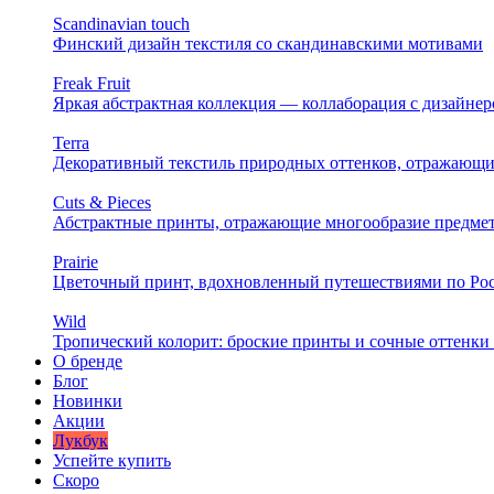
Scandinavian touch
Финский дизайн текстиля со скандинавскими мотивами
Freak Fruit
Яркая абстрактная коллекция — коллаборация с дизайн
Terra
Декоративный текстиль природных оттенков, отражающи
Cuts & Pieces
Абстрактные принты, отражающие многообразие предме
Prairie
Цветочный принт, вдохновленный путешествиями по Ро
Wild
Тропический колорит: броские принты и сочные оттенки 
О бренде
Блог
Новинки
Акции
Лукбук
Успейте купить
Скоро