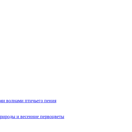
ми волнами птичьего пения
рироды и весенние первоцветы