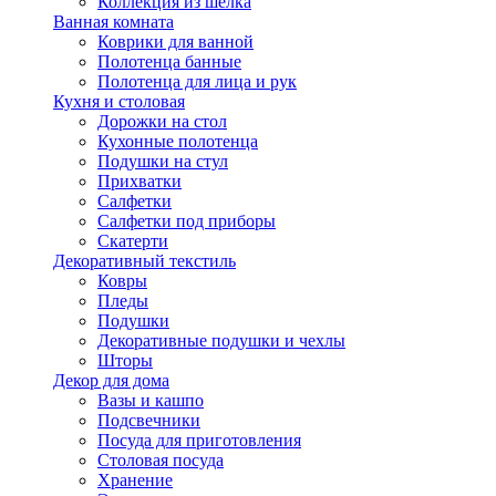
Коллекция из шёлка
Ванная комната
Коврики для ванной
Полотенца банные
Полотенца для лица и рук
Кухня и столовая
Дорожки на стол
Кухонные полотенца
Подушки на стул
Прихватки
Салфетки
Салфетки под приборы
Скатерти
Декоративный текстиль
Ковры
Пледы
Подушки
Декоративные подушки и чехлы
Шторы
Декор для дома
Вазы и кашпо
Подсвечники
Посуда для приготовления
Столовая посуда
Хранение