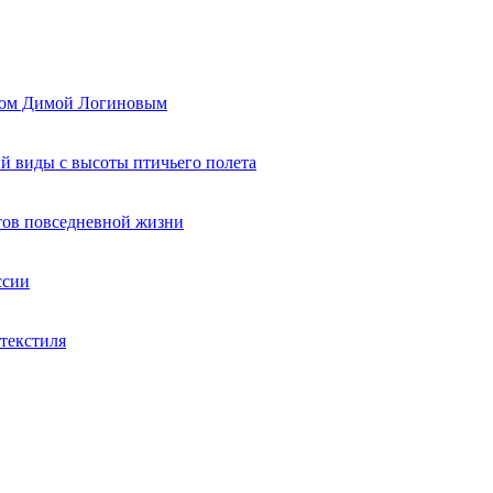
ером Димой Логиновым
й виды с высоты птичьего полета
тов повседневной жизни
ссии
текстиля