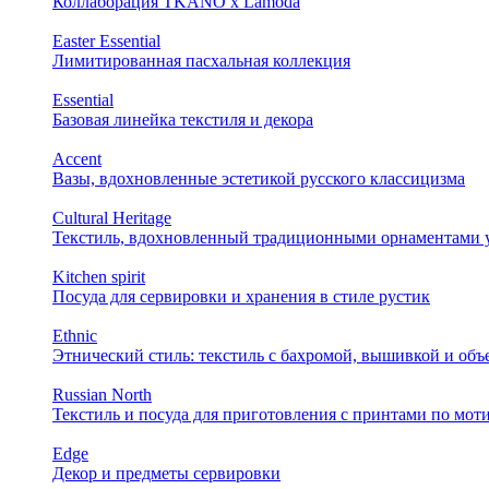
Коллаборация TKANO х Lamoda
Easter Essential
Лимитированная пасхальная коллекция
Essential
Базовая линейка текстиля и декора
Accent
Вазы, вдохновленные эстетикой русского классицизма
Cultural Heritage
Текстиль, вдохновленный традиционными орнаментами у
Kitchen spirit
Посуда для сервировки и хранения в стиле рустик
Ethnic
Этнический стиль: текстиль с бахромой, вышивкой и об
Russian North
Текстиль и посуда для приготовления с принтами по мот
Edge
Декор и предметы сервировки