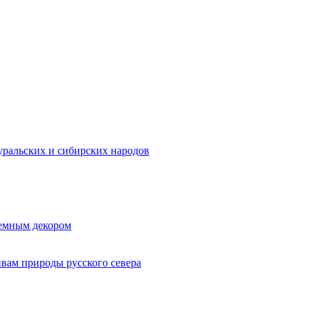
ральских и сибирских народов
ъемным декором
ивам природы русского севера