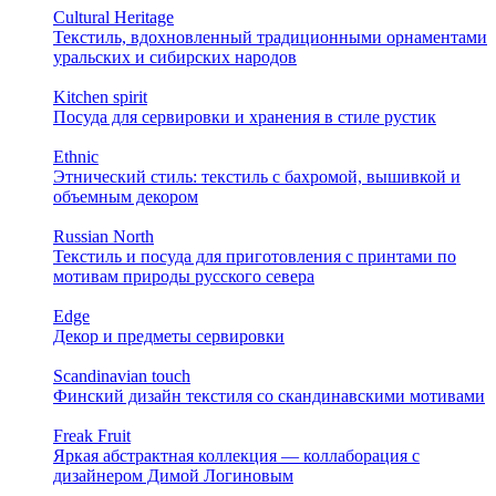
Cultural Heritage
Текстиль, вдохновленный традиционными орнаментами
уральских и сибирских народов
Kitchen spirit
Посуда для сервировки и хранения в стиле рустик
Ethnic
Этнический стиль: текстиль с бахромой, вышивкой и
объемным декором
Russian North
Текстиль и посуда для приготовления с принтами по
мотивам природы русского севера
Edge
Декор и предметы сервировки
Scandinavian touch
Финский дизайн текстиля со скандинавскими мотивами
Freak Fruit
Яркая абстрактная коллекция — коллаборация с
дизайнером Димой Логиновым