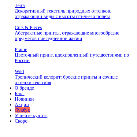
Terra
Декоративный текстиль природных оттенков,
отражающий виды с высоты птичьего полета
Cuts & Pieces
Абстрактные принты, отражающие многообразие
предметов повседневной жизни
Prairie
Цветочный принт, вдохновленный путешествиями по
России
Wild
Тропический колорит: броские принты и сочные
оттенки текстиля
О бренде
Блог
Новинки
Акции
Лукбук
Успейте купить
Скоро