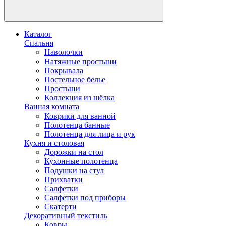
Каталог
Спальня
Наволочки
Натяжные простыни
Покрывала
Постельное белье
Простыни
Коллекция из шёлка
Ванная комната
Коврики для ванной
Полотенца банные
Полотенца для лица и рук
Кухня и столовая
Дорожки на стол
Кухонные полотенца
Подушки на стул
Прихватки
Салфетки
Салфетки под приборы
Скатерти
Декоративный текстиль
Ковры