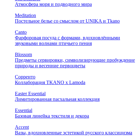
Атмосфера моря и подводного мира
Meditation
Постельное белье со смыслом от UNIKA и Tkano
Canto
Фарфоровая посуда с формами, вдохновлёнными
звуковыми волнами птичьего пения
Blossom
Предметы сервировки, символизирующие пробуждение
природы и весенние первоцветы
Сорренто
Коллаборация TKANO х Lamoda
Easter Essential
Лимитированная пасхальная коллекция
Essential
Базовая линейка текстиля и декора
Accent
Вазы, вдохновленные эстетикой русского классицизма