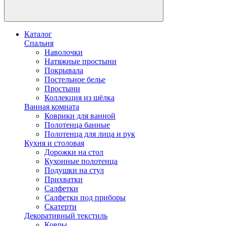
Каталог
Спальня
Наволочки
Натяжные простыни
Покрывала
Постельное белье
Простыни
Коллекция из шёлка
Ванная комната
Коврики для ванной
Полотенца банные
Полотенца для лица и рук
Кухня и столовая
Дорожки на стол
Кухонные полотенца
Подушки на стул
Прихватки
Салфетки
Салфетки под приборы
Скатерти
Декоративный текстиль
Ковры