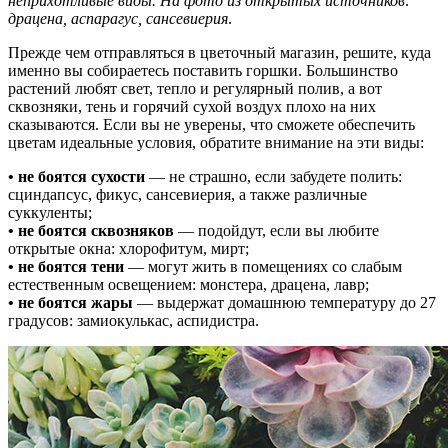
неприхотливые виды. На фото из открытых источников:
драцена, аспарагус, сансевиерия
.
Прежде чем отправляться в цветочный магазин, решите, куда
именно вы собираетесь поставить горшки. Большинство
растений любят свет, тепло и регулярный полив, а вот
сквозняки, тень и горячий сухой воздух плохо на них
сказываются. Если вы не уверены, что сможете обеспечить
цветам идеальные условия, обратите внимание на эти виды:
• не боятся сухости
— не страшно, если забудете полить:
сциндапсус, фикус, сансевиерия, а также различные
суккуленты;
• не боятся сквозняков
— подойдут, если вы любите
открытые окна: хлорофитум, мирт;
• не боятся тени
— могут жить в помещениях со слабым
естественным освещением: монстера, драцена, лавр;
• не боятся жары
— выдержат домашнюю температуру до 27
градусов: замиокулькас, аспидистра.