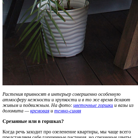
Растения привносят в интерьер совершенно особенную
атмосферу нежности и хрупкости и в то же время делают
живым и подвижным. На фото:
цветочные горшки
и вазы из
доломита —
кремовая
и
темно-синяя
Срезанные или в горшках?
Когда речь заходит про озеленение квартиры, мы чаще всего
представляем себе горшечные растения, но срезанные цветы