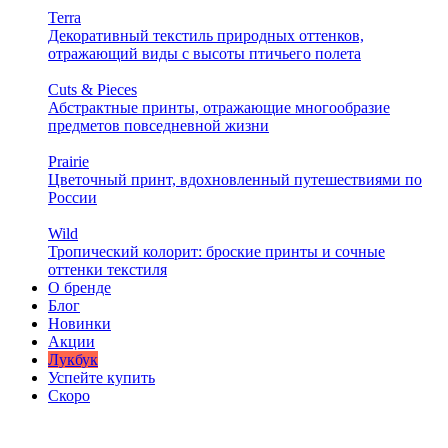
Terra
Декоративный текстиль природных оттенков,
отражающий виды с высоты птичьего полета
Cuts & Pieces
Абстрактные принты, отражающие многообразие
предметов повседневной жизни
Prairie
Цветочный принт, вдохновленный путешествиями по
России
Wild
Тропический колорит: броские принты и сочные
оттенки текстиля
О бренде
Блог
Новинки
Акции
Лукбук
Успейте купить
Скоро