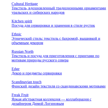
Cultural Heritage
Текстиль, вдохновленный традиционными орнаментами
уральских и сибирских народов
Kitchen spirit
Посуда для сервировки и хранения в стиле рустик
Ethnic
Этнический стиль: текстиль с бахромой, вышивкой и
объемным декором
Russian North
Текстиль и посуда для приготовления с принтами по
мотивам природы русского севера
Edge
Декор и предметы сервировки
Scandinavian touch
Финский дизайн текстиля со скандинавскими мотивами
Freak Fruit
Яркая абстрактная коллекция — коллаборация с
дизайнером Димой Логиновым