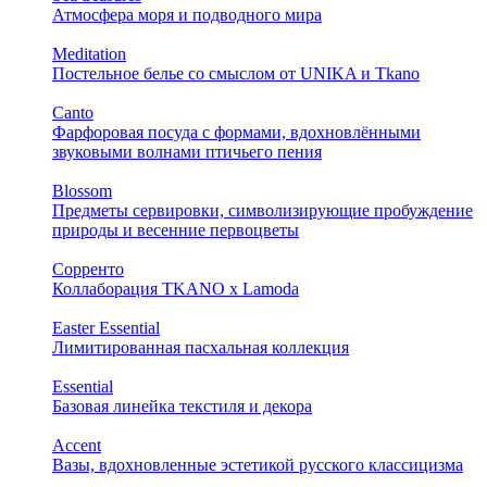
Атмосфера моря и подводного мира
Meditation
Постельное белье со смыслом от UNIKA и Tkano
Canto
Фарфоровая посуда с формами, вдохновлёнными
звуковыми волнами птичьего пения
Blossom
Предметы сервировки, символизирующие пробуждение
природы и весенние первоцветы
Сорренто
Коллаборация TKANO х Lamoda
Easter Essential
Лимитированная пасхальная коллекция
Essential
Базовая линейка текстиля и декора
Accent
Вазы, вдохновленные эстетикой русского классицизма