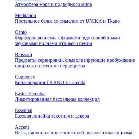
Атмосфера моря и подводного мира
Meditation
Постельное белье со смыслом от UNIKA и Tkano
Canto
Фарфоровая посуда с формами, вдохновлёнными
звуковыми волнами птичьего пения
Blossom
Предметы сервировки, символизирующие пробуждение
природы и весенние первоцветы
Сорренто
Коллаборация TKANO х Lamoda
Easter Essential
Лимитированная пасхальная коллекция
Essential
Базовая линейка текстиля и декора
Accent
Вазы, вдохновленные эстетикой русского классицизма