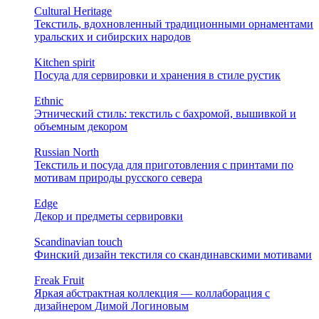
Cultural Heritage
Текстиль, вдохновленный традиционными орнаментами
уральских и сибирских народов
Kitchen spirit
Посуда для сервировки и хранения в стиле рустик
Ethnic
Этнический стиль: текстиль с бахромой, вышивкой и
объемным декором
Russian North
Текстиль и посуда для приготовления с принтами по
мотивам природы русского севера
Edge
Декор и предметы сервировки
Scandinavian touch
Финский дизайн текстиля со скандинавскими мотивами
Freak Fruit
Яркая абстрактная коллекция — коллаборация с
дизайнером Димой Логиновым