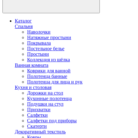
Каталог
Спальня
Наволочки
Натяжные простыни
Покрывала
Постельное белье
Простыни
Коллекция из шёлка
Ванная комната
Коврики для ванной
Полотенца банные
Полотенца для лица и рук
Кухня и столовая
Дорожки на стол
Кухонные полотенца
Подушки на стул
Прихватки
Салфетки
Салфетки под приборы
Скатерти
Декоративный текстиль
Ковры