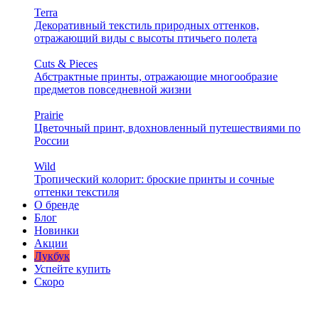
Terra
Декоративный текстиль природных оттенков,
отражающий виды с высоты птичьего полета
Cuts & Pieces
Абстрактные принты, отражающие многообразие
предметов повседневной жизни
Prairie
Цветочный принт, вдохновленный путешествиями по
России
Wild
Тропический колорит: броские принты и сочные
оттенки текстиля
О бренде
Блог
Новинки
Акции
Лукбук
Успейте купить
Скоро