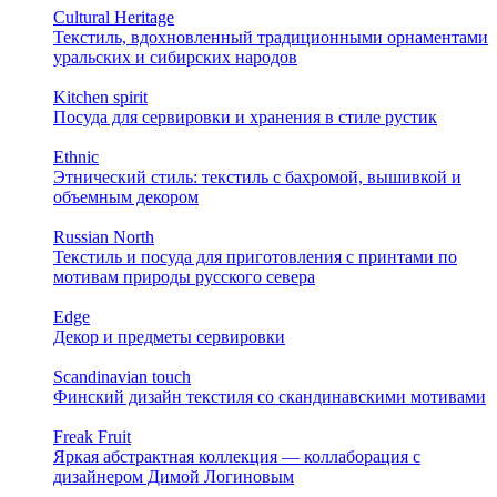
Cultural Heritage
Текстиль, вдохновленный традиционными орнаментами
уральских и сибирских народов
Kitchen spirit
Посуда для сервировки и хранения в стиле рустик
Ethnic
Этнический стиль: текстиль с бахромой, вышивкой и
объемным декором
Russian North
Текстиль и посуда для приготовления с принтами по
мотивам природы русского севера
Edge
Декор и предметы сервировки
Scandinavian touch
Финский дизайн текстиля со скандинавскими мотивами
Freak Fruit
Яркая абстрактная коллекция — коллаборация с
дизайнером Димой Логиновым