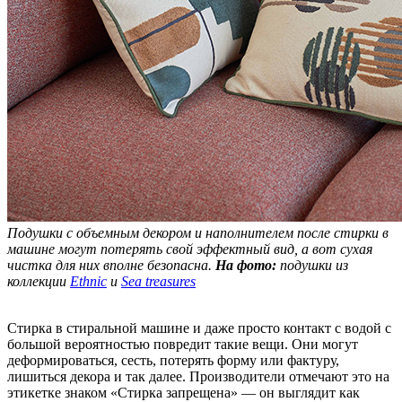
Подушки с объемным декором и наполнителем после стирки в
машине могут потерять свой эффектный вид, а вот сухая
чистка для них вполне безопасна.
На фото:
подушки из
коллекции
Ethnic
и
Sea treasures
Стирка в стиральной машине и даже просто контакт с водой с
большой вероятностью повредит такие вещи. Они могут
деформироваться, сесть, потерять форму или фактуру,
лишиться декора и так далее. Производители отмечают это на
этикетке знаком «Стирка запрещена» — он выглядит как