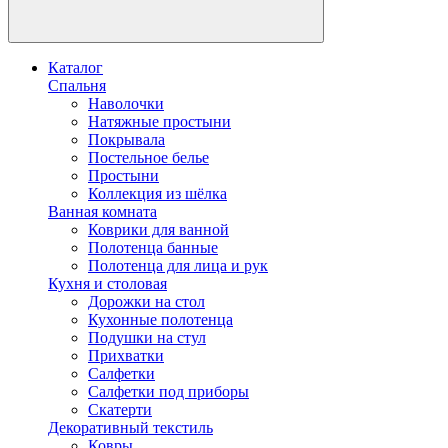
Каталог
Спальня
Наволочки
Натяжные простыни
Покрывала
Постельное белье
Простыни
Коллекция из шёлка
Ванная комната
Коврики для ванной
Полотенца банные
Полотенца для лица и рук
Кухня и столовая
Дорожки на стол
Кухонные полотенца
Подушки на стул
Прихватки
Салфетки
Салфетки под приборы
Скатерти
Декоративный текстиль
Ковры