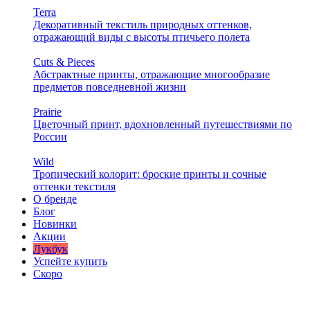
Terra
Декоративный текстиль природных оттенков,
отражающий виды с высоты птичьего полета
Cuts & Pieces
Абстрактные принты, отражающие многообразие
предметов повседневной жизни
Prairie
Цветочный принт, вдохновленный путешествиями по
России
Wild
Тропический колорит: броские принты и сочные
оттенки текстиля
О бренде
Блог
Новинки
Акции
Лукбук
Успейте купить
Скоро