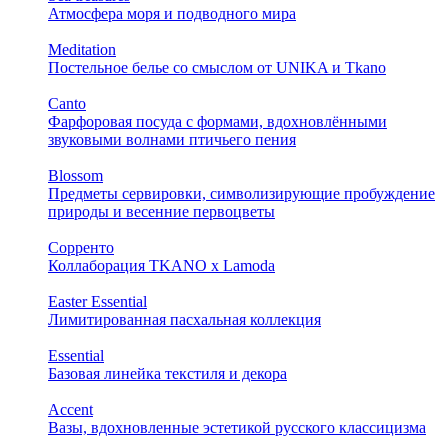
Атмосфера моря и подводного мира
Meditation
Постельное белье со смыслом от UNIKA и Tkano
Canto
Фарфоровая посуда с формами, вдохновлёнными
звуковыми волнами птичьего пения
Blossom
Предметы сервировки, символизирующие пробуждение
природы и весенние первоцветы
Сорренто
Коллаборация TKANO х Lamoda
Easter Essential
Лимитированная пасхальная коллекция
Essential
Базовая линейка текстиля и декора
Accent
Вазы, вдохновленные эстетикой русского классицизма