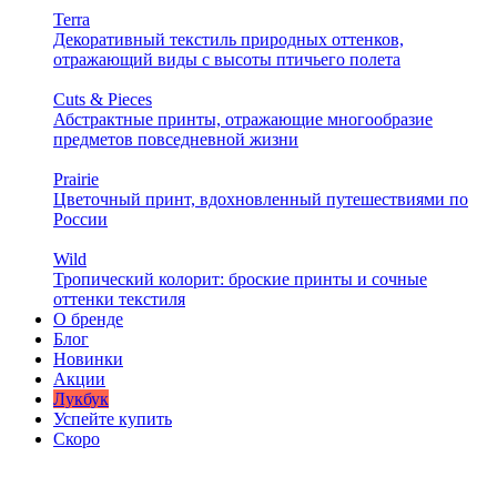
Terra
Декоративный текстиль природных оттенков,
отражающий виды с высоты птичьего полета
Cuts & Pieces
Абстрактные принты, отражающие многообразие
предметов повседневной жизни
Prairie
Цветочный принт, вдохновленный путешествиями по
России
Wild
Тропический колорит: броские принты и сочные
оттенки текстиля
О бренде
Блог
Новинки
Акции
Лукбук
Успейте купить
Скоро