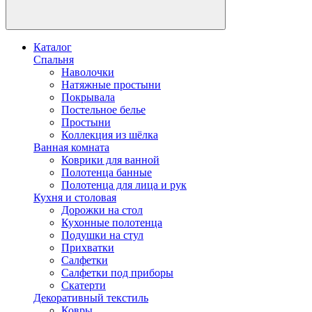
Каталог
Спальня
Наволочки
Натяжные простыни
Покрывала
Постельное белье
Простыни
Коллекция из шёлка
Ванная комната
Коврики для ванной
Полотенца банные
Полотенца для лица и рук
Кухня и столовая
Дорожки на стол
Кухонные полотенца
Подушки на стул
Прихватки
Салфетки
Салфетки под приборы
Скатерти
Декоративный текстиль
Ковры