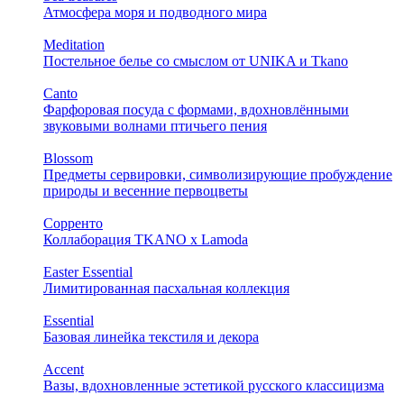
Атмосфера моря и подводного мира
Meditation
Постельное белье со смыслом от UNIKA и Tkano
Canto
Фарфоровая посуда с формами, вдохновлёнными
звуковыми волнами птичьего пения
Blossom
Предметы сервировки, символизирующие пробуждение
природы и весенние первоцветы
Сорренто
Коллаборация TKANO х Lamoda
Easter Essential
Лимитированная пасхальная коллекция
Essential
Базовая линейка текстиля и декора
Accent
Вазы, вдохновленные эстетикой русского классицизма