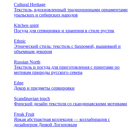
Cultural Heritage
Текстиль, вдохновленный традиционными орнаментами
уральских и сибирских народов
Kitchen spirit
Посуда для сервировки и хранения в стиле рустик
Ethnic
Этнический стиль: текстиль с бахромой, вышивкой и
объемным декором
Russian North
Текстиль и посуда для приготовления с принтами по
мотивам природы русского севера
Edge
Декор и предметы сервировки
Scandinavian touch
Финский дизайн текстиля со скандинавскими мотивами
Freak Fruit
Яркая абстрактная коллекция — коллаборация с
дизайнером Димой Логиновым