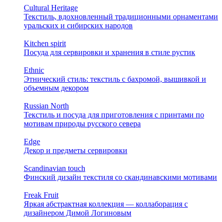
Cultural Heritage
Текстиль, вдохновленный традиционными орнаментами
уральских и сибирских народов
Kitchen spirit
Посуда для сервировки и хранения в стиле рустик
Ethnic
Этнический стиль: текстиль с бахромой, вышивкой и
объемным декором
Russian North
Текстиль и посуда для приготовления с принтами по
мотивам природы русского севера
Edge
Декор и предметы сервировки
Scandinavian touch
Финский дизайн текстиля со скандинавскими мотивами
Freak Fruit
Яркая абстрактная коллекция — коллаборация с
дизайнером Димой Логиновым