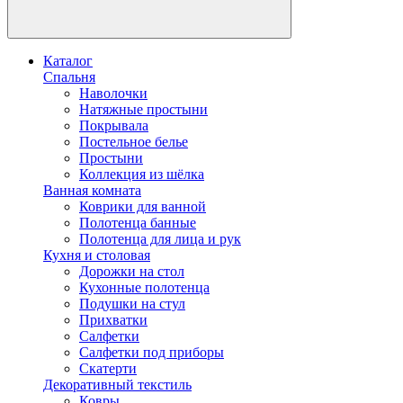
Каталог
Спальня
Наволочки
Натяжные простыни
Покрывала
Постельное белье
Простыни
Коллекция из шёлка
Ванная комната
Коврики для ванной
Полотенца банные
Полотенца для лица и рук
Кухня и столовая
Дорожки на стол
Кухонные полотенца
Подушки на стул
Прихватки
Салфетки
Салфетки под приборы
Скатерти
Декоративный текстиль
Ковры