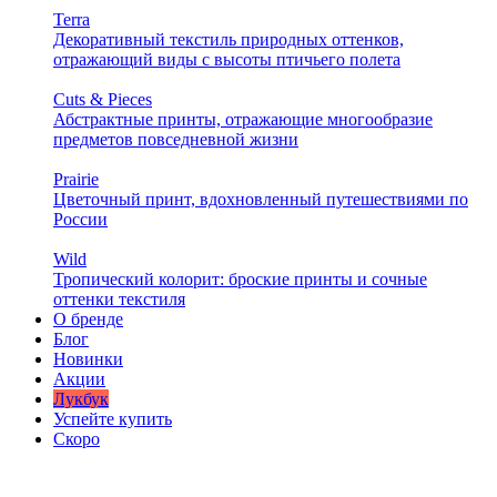
Terra
Декоративный текстиль природных оттенков,
отражающий виды с высоты птичьего полета
Cuts & Pieces
Абстрактные принты, отражающие многообразие
предметов повседневной жизни
Prairie
Цветочный принт, вдохновленный путешествиями по
России
Wild
Тропический колорит: броские принты и сочные
оттенки текстиля
О бренде
Блог
Новинки
Акции
Лукбук
Успейте купить
Скоро