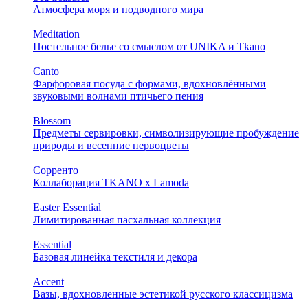
Атмосфера моря и подводного мира
Meditation
Постельное белье со смыслом от UNIKA и Tkano
Canto
Фарфоровая посуда с формами, вдохновлёнными
звуковыми волнами птичьего пения
Blossom
Предметы сервировки, символизирующие пробуждение
природы и весенние первоцветы
Сорренто
Коллаборация TKANO х Lamoda
Easter Essential
Лимитированная пасхальная коллекция
Essential
Базовая линейка текстиля и декора
Accent
Вазы, вдохновленные эстетикой русского классицизма