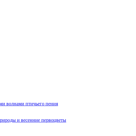
ми волнами птичьего пения
рироды и весенние первоцветы