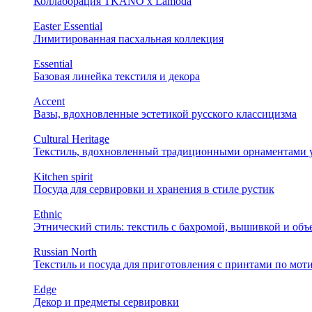
Коллаборация TKANO х Lamoda
Easter Essential
Лимитированная пасхальная коллекция
Essential
Базовая линейка текстиля и декора
Accent
Вазы, вдохновленные эстетикой русского классицизма
Cultural Heritage
Текстиль, вдохновленный традиционными орнаментами у
Kitchen spirit
Посуда для сервировки и хранения в стиле рустик
Ethnic
Этнический стиль: текстиль с бахромой, вышивкой и об
Russian North
Текстиль и посуда для приготовления с принтами по мот
Edge
Декор и предметы сервировки