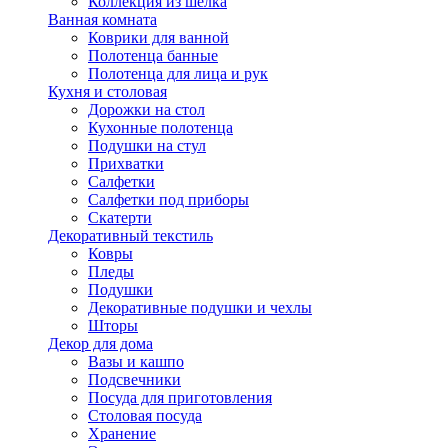
Коллекция из шёлка
Ванная комната
Коврики для ванной
Полотенца банные
Полотенца для лица и рук
Кухня и столовая
Дорожки на стол
Кухонные полотенца
Подушки на стул
Прихватки
Салфетки
Салфетки под приборы
Скатерти
Декоративный текстиль
Ковры
Пледы
Подушки
Декоративные подушки и чехлы
Шторы
Декор для дома
Вазы и кашпо
Подсвечники
Посуда для приготовления
Столовая посуда
Хранение