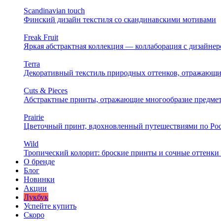
Scandinavian touch
Финский дизайн текстиля со скандинавскими мотивами
Freak Fruit
Яркая абстрактная коллекция — коллаборация с дизайн
Terra
Декоративный текстиль природных оттенков, отражающи
Cuts & Pieces
Абстрактные принты, отражающие многообразие предме
Prairie
Цветочный принт, вдохновленный путешествиями по Ро
Wild
Тропический колорит: броские принты и сочные оттенки 
О бренде
Блог
Новинки
Акции
Лукбук
Успейте купить
Скоро