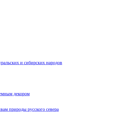
ральских и сибирских народов
ъемным декором
ивам природы русского севера