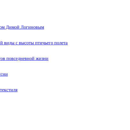
ером Димой Логиновым
й виды с высоты птичьего полета
тов повседневной жизни
ссии
текстиля