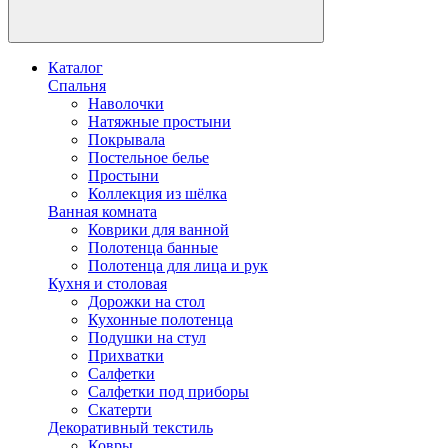
Каталог
Спальня
Наволочки
Натяжные простыни
Покрывала
Постельное белье
Простыни
Коллекция из шёлка
Ванная комната
Коврики для ванной
Полотенца банные
Полотенца для лица и рук
Кухня и столовая
Дорожки на стол
Кухонные полотенца
Подушки на стул
Прихватки
Салфетки
Салфетки под приборы
Скатерти
Декоративный текстиль
Ковры