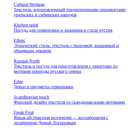
Cultural Heritage
Текстиль, вдохновленный традиционными орнаментами
уральских и сибирских народов
Kitchen spirit
Посуда для сервировки и хранения в стиле рустик
Ethnic
Этнический стиль: текстиль с бахромой, вышивкой и
объемным декором
Russian North
Текстиль и посуда для приготовления с принтами по
мотивам природы русского севера
Edge
Декор и предметы сервировки
Scandinavian touch
Финский дизайн текстиля со скандинавскими мотивами
Freak Fruit
Яркая абстрактная коллекция — коллаборация с
дизайнером Димой Логиновым