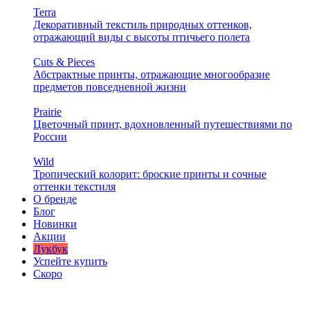
Terra
Декоративный текстиль природных оттенков,
отражающий виды с высоты птичьего полета
Cuts & Pieces
Абстрактные принты, отражающие многообразие
предметов повседневной жизни
Prairie
Цветочный принт, вдохновленный путешествиями по
России
Wild
Тропический колорит: броские принты и сочные
оттенки текстиля
О бренде
Блог
Новинки
Акции
Лукбук
Успейте купить
Скоро