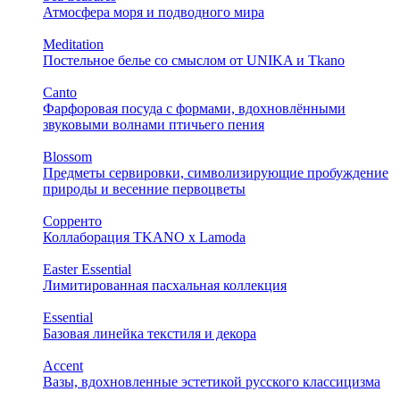
Атмосфера моря и подводного мира
Meditation
Постельное белье со смыслом от UNIKA и Tkano
Canto
Фарфоровая посуда с формами, вдохновлёнными
звуковыми волнами птичьего пения
Blossom
Предметы сервировки, символизирующие пробуждение
природы и весенние первоцветы
Сорренто
Коллаборация TKANO х Lamoda
Easter Essential
Лимитированная пасхальная коллекция
Essential
Базовая линейка текстиля и декора
Accent
Вазы, вдохновленные эстетикой русского классицизма